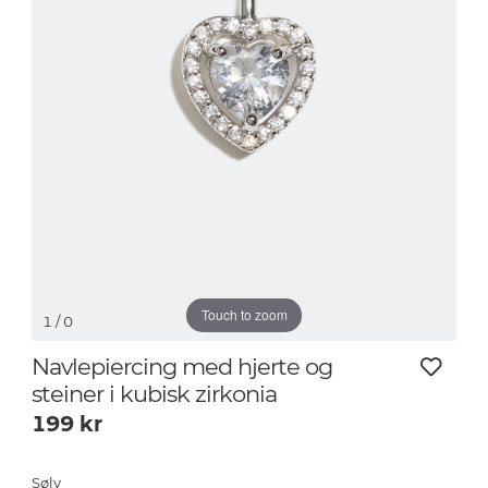
Touch to zoom
1
/ 0
Navlepiercing med hjerte og
steiner i kubisk zirkonia
199
kr
Sølv