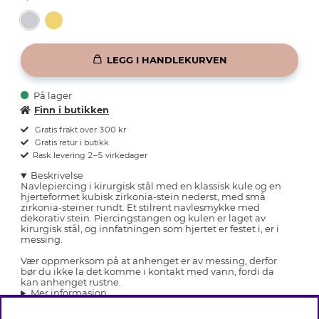
LEGG I HANDLEKURVEN
På lager
Finn i butikken
Gratis frakt over 300 kr
Gratis retur i butikk
Rask levering 2–5 virkedager
Beskrivelse
Navlepiercing i kirurgisk stål med en klassisk kule og en
hjerteformet kubisk zirkonia-stein nederst, med små
zirkonia-steiner rundt. Et stilrent navlesmykke med
dekorativ stein. Piercingstangen og kulen er laget av
kirurgisk stål, og innfatningen som hjertet er festet i, er i
messing.
Vær oppmerksom på at anhenget er av messing, derfor
bør du ikke la det komme i kontakt med vann, fordi da
kan anhenget rustne.
Mer informasjon