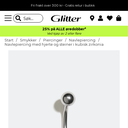
Fri frakt over 300 kr • Gratis retur i butikk
25% på ALLE øredobber*
Ved kjøp av 2 eller flere
Start
Smykker
Piercinger
Navlepiercing
Navlepiercing med hjerte og steiner i kubisk zirkonia