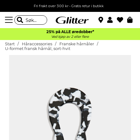
Fri frakt over 300 kr • Gratis retur i butikk
25% på ALLE øredobber*
Ved kjøp av 2 eller flere
Start
Håraccessories
Franske hårnåler
U-formet fransk hårnål, sort-hvit