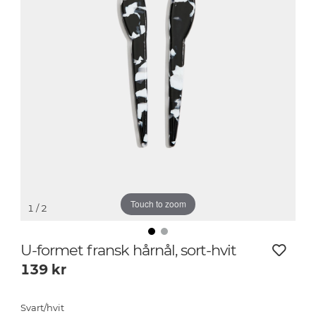
Touch to zoom
1
/ 2
U-formet fransk hårnål, sort-hvit
139
kr
Svart/hvit