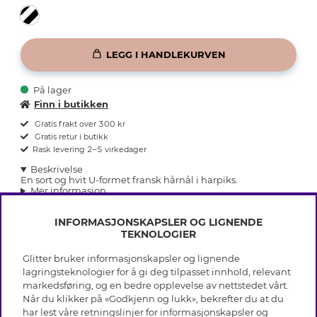
LEGG I HANDLEKURVEN
På lager
Finn i butikken
Gratis frakt over 300 kr
Gratis retur i butikk
Rask levering 2–5 virkedager
Beskrivelse
En sort og hvit U-formet fransk hårnål i harpiks.
Mer informasjon
INFORMASJONSKAPSLER OG LIGNENDE
TEKNOLOGIER
Glitter bruker informasjonskapsler og lignende
INFO
lagringsteknologier for å gi deg tilpasset innhold, relevant
markedsføring, og en bedre opplevelse av nettstedet vårt.
Vilkår
Når du klikker på «Godkjenn og lukk», bekrefter du at du
OM GLITTER
Personvern
har lest våre retningslinjer for informasjonskapsler og