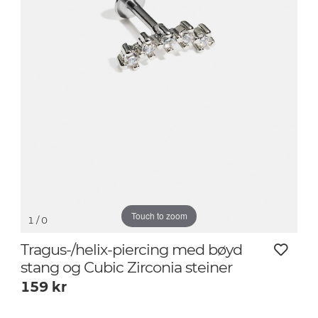
Touch to zoom
1
/ 0
Tragus-/helix-piercing med bøyd
stang og Cubic Zirconia steiner
159
kr