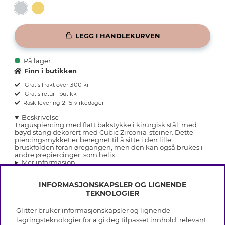
LEGG I HANDLEKURVEN
På lager
Finn i butikken
Gratis frakt over 300 kr
Gratis retur i butikk
Rask levering 2–5 virkedager
Beskrivelse
Traguspiercing med flatt bakstykke i kirurgisk stål, med
bøyd stang dekorert med Cubic Zirconia-steiner. Dette
piercingsmykket er beregnet til å sitte i den lille
bruskfolden foran øregangen, men den kan også brukes i
andre ørepiercinger, som helix.
Mer informasjon
INFORMASJONSKAPSLER OG LIGNENDE
TEKNOLOGIER
Glitter bruker informasjonskapsler og lignende
INFO
lagringsteknologier for å gi deg tilpasset innhold, relevant