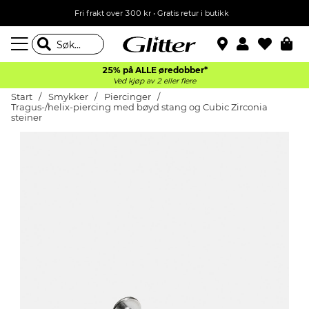
Fri frakt over 300 kr • Gratis retur i butikk
25% på ALLE øredobber*
Ved kjøp av 2 eller flere
Start
Smykker
Piercinger
Tragus-/helix-piercing med bøyd stang og Cubic Zirconia
steiner