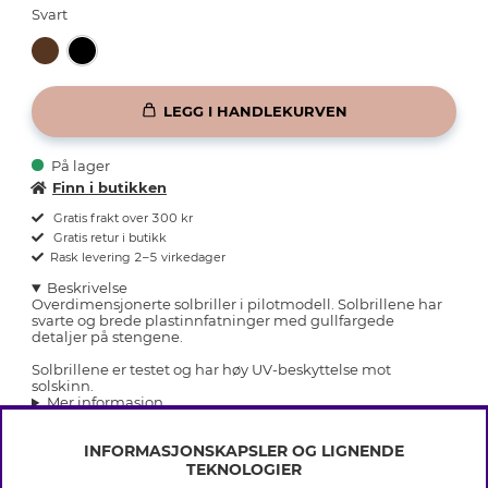
Svart
LEGG I HANDLEKURVEN
På lager
Finn i butikken
Gratis frakt over 300 kr
Gratis retur i butikk
Rask levering 2–5 virkedager
Beskrivelse
Overdimensjonerte solbriller i pilotmodell. Solbrillene har
svarte og brede plastinnfatninger med gullfargede
detaljer på stengene.
Solbrillene er testet og har høy UV-beskyttelse mot
solskinn.
Mer informasjon
INFORMASJONSKAPSLER OG LIGNENDE
TEKNOLOGIER