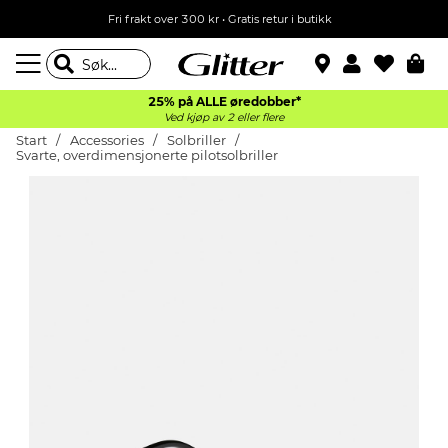
Fri frakt over 300 kr • Gratis retur i butikk
25% på ALLE øredobber*
Ved kjøp av 2 eller flere
Start
Accessories
Solbriller
Svarte, overdimensjonerte pilotsolbriller