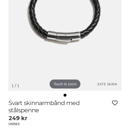
Touch to zoom
EKTE SKINN
1
/ 1
Svart skinnarmbånd med
stålspenne
249
kr
UNISEX