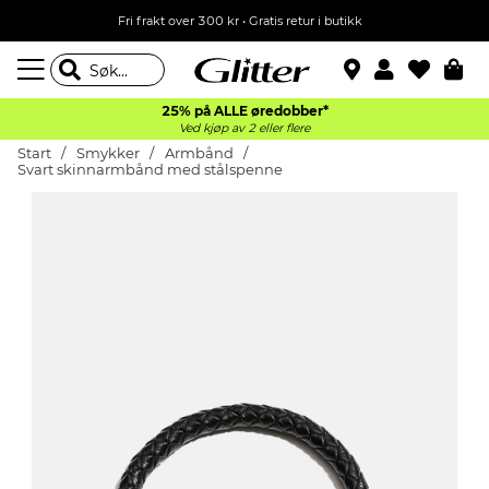
Fri frakt over 300 kr • Gratis retur i butikk
25% på ALLE øredobber*
Ved kjøp av 2 eller flere
Start
Smykker
Armbånd
Svart skinnarmbånd med stålspenne