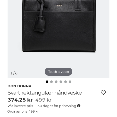
Touch to zoom
1
/ 6
DON DONNA
Svart rektangulær håndveske
374.25
kr
499 kr
Vår laveste pris 1-30 dager før prisavslag
499
kr