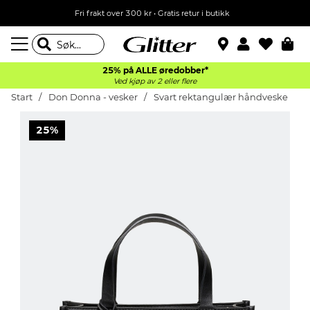
Fri frakt over 300 kr • Gratis retur i butikk
25% på ALLE øredobber*
Ved kjøp av 2 eller flere
Start
Don Donna - vesker
Svart rektangulær håndveske
25%