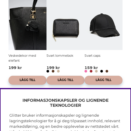
Veskedekor med
Svart lommebok
Svart caps
elefant
199 kr
199 kr
159 kr
LÄGG TILL
LÄGG TILL
LÄGG TILL
INFORMASJONSKAPSLER OG LIGNENDE
TEKNOLOGIER
Glitter bruker informasjonskapsler og lignende
INFO
lagringsteknologier for å gi deg tilpasset innhold, relevant
markedsføring, og en bedre opplevelse av nettstedet vårt.
Vilkår