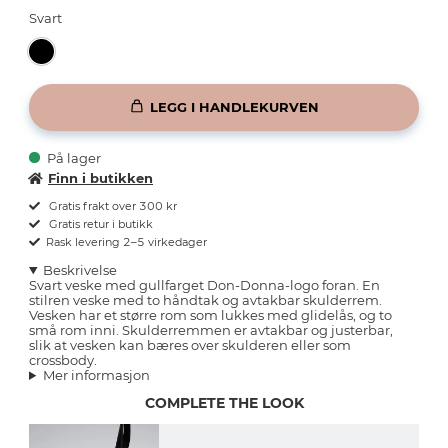
Svart
LEGG I HANDLEKURVEN
På lager
Finn i butikken
Gratis frakt over 300 kr
Gratis retur i butikk
Rask levering 2–5 virkedager
Beskrivelse
Svart veske med gullfarget Don-Donna-logo foran. En
stilren veske med to håndtak og avtakbar skulderrem.
Vesken har et større rom som lukkes med glidelås, og to
små rom inni. Skulderremmen er avtakbar og justerbar,
slik at vesken kan bæres over skulderen eller som
crossbody.
Mer informasjon
COMPLETE THE LOOK