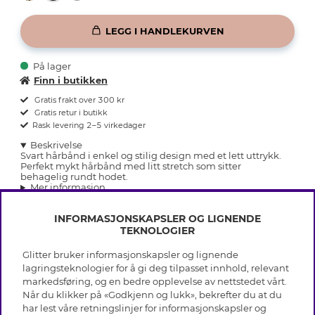
LEGG I HANDLEKURVEN
På lager
Finn i butikken
Gratis frakt over 300 kr
Gratis retur i butikk
Rask levering 2–5 virkedager
Beskrivelse
Svart hårbånd i enkel og stilig design med et lett uttrykk.
Perfekt mykt hårbånd med litt stretch som sitter
behagelig rundt hodet.
Mer informasjon
INFORMASJONSKAPSLER OG LIGNENDE
TEKNOLOGIER
Glitter bruker informasjonskapsler og lignende
INFO
lagringsteknologier for å gi deg tilpasset innhold, relevant
markedsføring, og en bedre opplevelse av nettstedet vårt.
Vilkår
Når du klikker på «Godkjenn og lukk», bekrefter du at du
OM GLITTER
Personvern
har lest våre retningslinjer for informasjonskapsler og