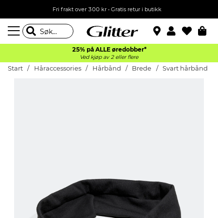
Fri frakt over 300 kr • Gratis retur i butikk
25% på ALLE øredobber*
Ved kjøp av 2 eller flere
Start
Håraccessories
Hårbånd
Brede
Svart hårbånd