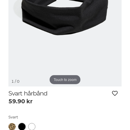
Touch to zoom
1
/ 0
Svart hårbånd
59.90
kr
Svart