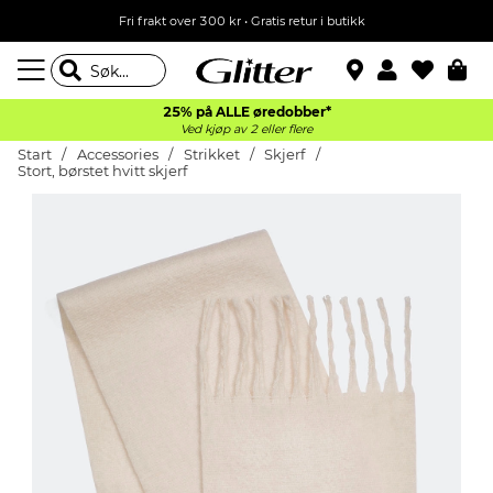
Fri frakt over 300 kr • Gratis retur i butikk
25% på ALLE øredobber*
Ved kjøp av 2 eller flere
Start
Accessories
Strikket
Skjerf
Stort, børstet hvitt skjerf