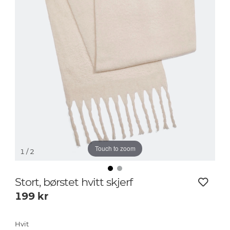
Touch to zoom
1
/ 2
Stort, børstet hvitt skjerf
199
kr
Hvit