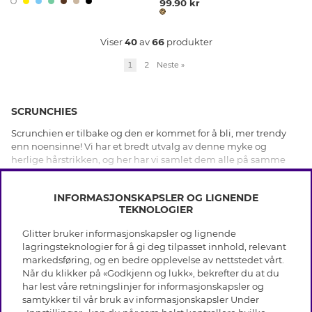
99.90 kr
Viser
40
av
66
produkter
1
2
Neste
»
SCRUNCHIES
Scrunchien er tilbake og den er kommet for å bli, mer trendy
enn noensinne! Vi har et bredt utvalg av denne myke og
herlige hårstrikken, og her har vi samlet dem alle på samme
sted. Velg og vrak mellom sesongens mest populære design. Vi
VIS MER
har stort utbud av ulike farger, mønster, blonder, med glitter til
INFORMASJONSKAPSLER OG LIGNENDE
enklere og mer stilrene scrunchies. Det passer like fint til
TEKNOLOGIER
hverdagsantrekk som til fest. Her kan du kjøpe de mest
populære hårstrikkene tilpasset din egen personlige stil.
Glitter bruker informasjonskapsler og lignende
INFO
lagringsteknologier for å gi deg tilpasset innhold, relevant
markedsføring, og en bedre opplevelse av nettstedet vårt.
Vilkår
Når du klikker på «Godkjenn og lukk», bekrefter du at du
OM GLITTER
Personvern
har lest våre retningslinjer for informasjonskapsler og
Cookies
samtykker til vår bruk av informasjonskapsler Under
Black Friday
Medlemsvilkår