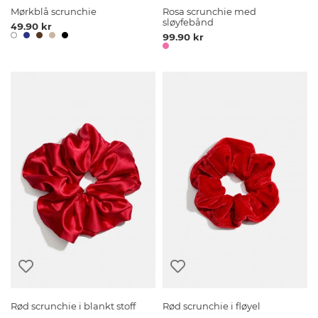
Mørkblå scrunchie
Rosa scrunchie med
sløyfebånd
49.90 kr
99.90 kr
Rød scrunchie i blankt stoff
Rød scrunchie i fløyel