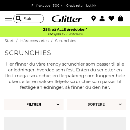
Fri frakt over 300 kr • Gratis retur i butikk
25% på ALLE øredobber*
Ved kjøp av 2 eller flere
Start
Håraccessories
Scrunchies
SCRUNCHIES
Her finner du våre trendy scrunchier som passer til alle
anledninger, hverdag som fest. Enten du ser etter en
flott mega-scrunchie, en flerpakning som fungerer hele
uken, eller en vakker fløyels-scrunchie som passer til
festlige anledninger, så finner du den her.
FILTRER