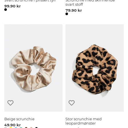
Svart scrunchie i plissert tyll
Scrunchie med skinnende
svart stoff
99.90 kr
79.90 kr
Beige scrunchie
Stor scrunchie med
leopardmønster
49.90 kr