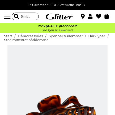
Fri frakt over 300 kr • Gratis retur i butikk
25% på ALLE øredobber*
Ved kjøp av 2 eller flere
Start
Håraccessories
Spenner & klemmer
Hårklyper
Stor, mønstret hårklemme