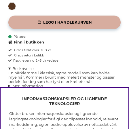
LEGG I HANDLEKURVEN
På lager
Finn i butikken
Gratis frakt over 300 kr
Gratis retur i butikk
Rask levering 2–5 virkedager
Beskrivelse
En hårklemme i klassisk, større modell som kan holde
mye hår. Kommer i brunt med melert mønster og passer
perfekt for deg som har tykt eller krøllete hår.
Mer informasjon
INFORMASJONSKAPSLER OG LIGNENDE
TEKNOLOGIER
Glitter bruker informasjonskapsler og lignende
INFO
lagringsteknologier for å gi deg tilpasset innhold, relevant
markedsføring, og en bedre opplevelse av nettstedet vårt.
Vilkår