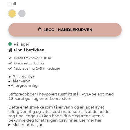
Gull
LEGG I HANDLEKURVEN
På lager
Finn i butikken
Gratis frakt over 300 kr
Gratis retur i butikk
Rask levering 2–5 virkedager
Beskrivelse
Tåler vann
Allergivennlig
Stiftøredobber i høypolert rustfritt stål, PVD-belagt med
18 karat gull og en zirkonia-stein.
Dette er et smykke som tåler vann og er laget av et
allergivennlig og slitesterkt materiale slik at de holder
seg fine lenge. Du kan bade, dusje og trene uten å
bekymre deg for at fargen forsvinner.
Les mer her
.
Mer informasjon