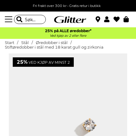
Fri frakt over 300 kr • Gratis retur i butikk
25% på ALLE øredobber*
Ved kjøp av 2 eller flere
Start
Stål
Øredobber i stål
Stiftøredobber i stål med 18 karat gull og zirkonia
25%
VED KJØP AV MINST 2