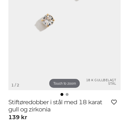
18 K GULLBELAGT
Touch to zoom
STÅL
1
/ 2
Stiftøredobber i stål med 18 karat
gull og zirkonia
139
kr