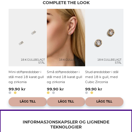
COMPLETE THE LOOK
18 K GULLBELAGT
18 K GULLBELAGT
18 K GULLBELAGT
STÅL
STÅL
STÅL
Mini-stiftøredobber i
Små stiftøredobber i
Stud-øredobber i stål
stål med 18 karat gull
stål med 18 karat gull
med 18 k gull, med
og zirkonia
og zirkonia
Cubic Zirconia
99.90 kr
99.90 kr
99.90 kr
LÄGG TILL
LÄGG TILL
LÄGG TILL
INFORMASJONSKAPSLER OG LIGNENDE
TEKNOLOGIER