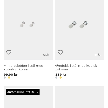
STÅL
STÅL
Miniøredobber i stål med
Øredobb i stål med kubisk
kubisk zirkonia
zirkonia
99.90 kr
139 kr
25%
VED KJØP AV MINST 2