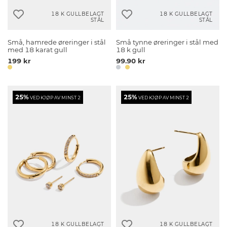
18 K GULLBELAGT
18 K GULLBELAGT
STÅL
STÅL
Små, hamrede øreringer i stål
Små tynne øreringer i stål med
med 18 karat gull
18 k gull
199 kr
99.90 kr
25%
25%
VED KJØP AV MINST 2
VED KJØP AV MINST 2
18 K GULLBELAGT
18 K GULLBELAGT