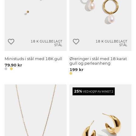
18 K GULLBELAGT
18 K GULLBELAGT
STÅL
STÅL
Ministuds i stål med 18K gull
Øreringer i stål med 18 karat
gull og perleanheng
79.90 kr
199 kr
25%
VED KJØP AV MINST 2