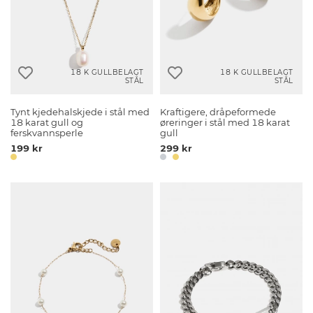
18 K GULLBELAGT
18 K GULLBELAGT
STÅL
STÅL
Tynt kjedehalskjede i stål med
Kraftigere, dråpeformede
18 karat gull og
øreringer i stål med 18 karat
ferskvannsperle
gull
199 kr
299 kr