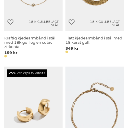
18 K GULLBELAGT
18 K GULLBELAGT
STÅL
STÅL
Kraftig kjedearmbånd i stål
Flatt kjedearmbånd i stål med
med 18k gull og en cubic
18 karat gull.
zirkonia
349 kr
159 kr
25%
VED KJØP AV MINST 2