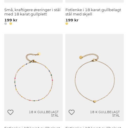
Små, kraftigere øreringer i stål
Fotlenke i 18 karat gullbelagt
med 18 karat gullplett
stål med skjell
199 kr
199 kr
18 K GULLBELAGT
18 K GULLBELAGT
STÅL
STÅL