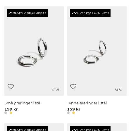
25%
25%
VED KJØP AV MINST 2
VED KJØP AV MINST 2
STÅL
STÅL
Små øreringer i stål
Tynne øreringer i stål
199 kr
159 kr
25%
25%
VED KJØP AV MINST 2
VED KJØP AV MINST 2