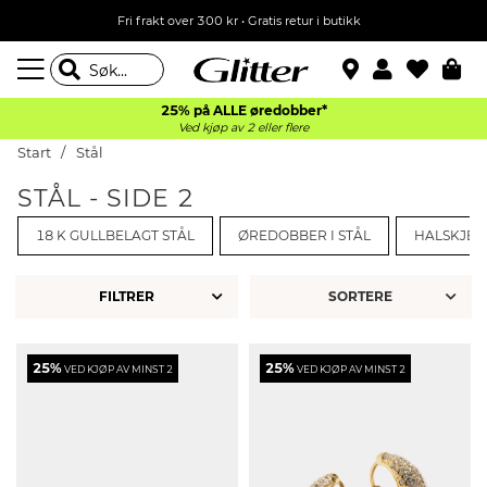
Fri frakt over 300 kr • Gratis retur i butikk
25% på ALLE øredobber*
Ved kjøp av 2 eller flere
Start
Stål
STÅL - SIDE 2
18 K GULLBELAGT STÅL
ØREDOBBER I STÅL
HALSKJEDE
FILTRER
25%
25%
VED KJØP AV MINST 2
VED KJØP AV MINST 2