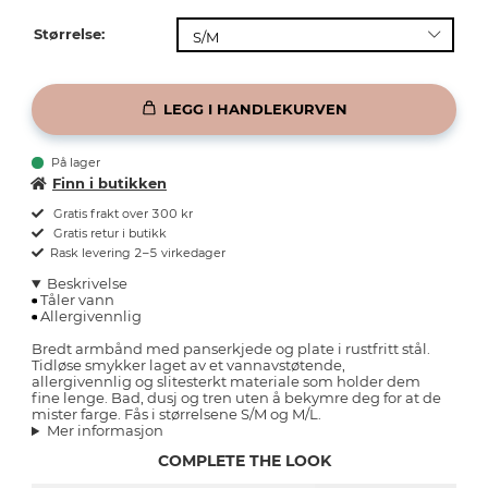
Størrelse:
LEGG I HANDLEKURVEN
På lager
Finn i butikken
Gratis frakt over 300 kr
Gratis retur i butikk
Rask levering 2–5 virkedager
Beskrivelse
Tåler vann
Allergivennlig
Bredt armbånd med panserkjede og plate i rustfritt stål.
Tidløse smykker laget av et vannavstøtende,
allergivennlig og slitesterkt materiale som holder dem
fine lenge. Bad, dusj og tren uten å bekymre deg for at de
mister farge. Fås i størrelsene S/M og M/L.
Mer informasjon
COMPLETE THE LOOK