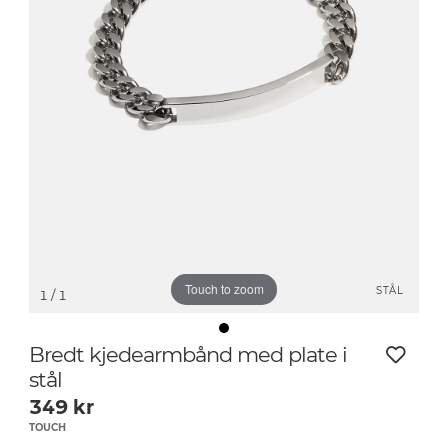
Touch to zoom
STÅL
1
/ 1
Bredt kjedearmbånd med plate i
stål
349
kr
TOUCH