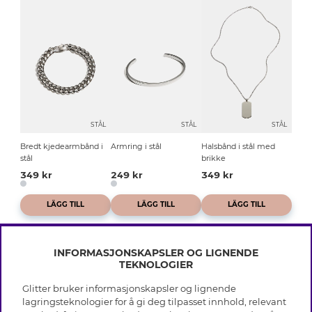
STÅL
STÅL
STÅL
Bredt kjedearmbånd i
Armring i stål
Halsbånd i stål med
stål
brikke
349 kr
249 kr
349 kr
LÄGG TILL
LÄGG TILL
LÄGG TILL
INFORMASJONSKAPSLER OG LIGNENDE
TEKNOLOGIER
Glitter bruker informasjonskapsler og lignende
INFO
lagringsteknologier for å gi deg tilpasset innhold, relevant