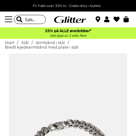
Fri frakt over 300 kr • Gratis retur i butikk
25% på ALLE øredobber*
Ved kjøp av 2 eller flere
Start
Stål
Armbånd i stål
Bredt kjedearmbånd med plate i stål