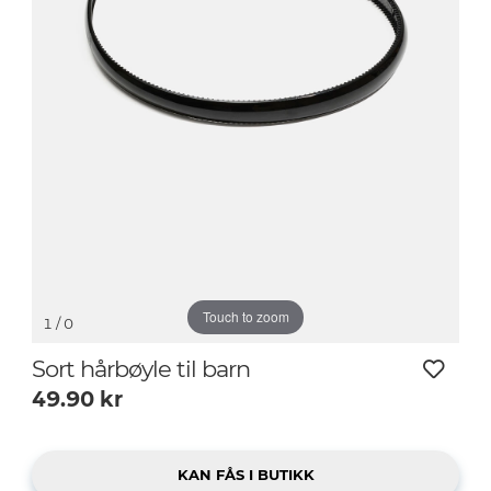
Touch to zoom
1
/ 0
Sort hårbøyle til barn
49.90
kr