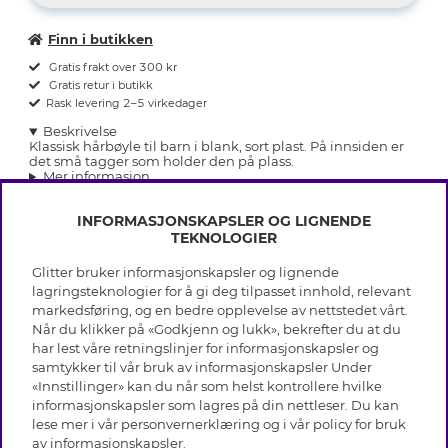
Finn i butikken
Gratis frakt over 300 kr
Gratis retur i butikk
Rask levering 2–5 virkedager
Beskrivelse
Klassisk hårbøyle til barn i blank, sort plast. På innsiden er
det små tagger som holder den på plass.
Mer informasjon
INFORMASJONSKAPSLER OG LIGNENDE
TEKNOLOGIER
Glitter bruker informasjonskapsler og lignende
INFO
lagringsteknologier for å gi deg tilpasset innhold, relevant
markedsføring, og en bedre opplevelse av nettstedet vårt.
Vilkår
Når du klikker på «Godkjenn og lukk», bekrefter du at du
OM GLITTER
Personvern
har lest våre retningslinjer for informasjonskapsler og
Cookies
samtykker til vår bruk av informasjonskapsler Under
Black Friday
Medlemsvilkår
«Innstillinger» kan du når som helst kontrollere hvilke
HJELP
Våre butikker
informasjonskapsler som lagres på din nettleser. Du kan
Jobb hos Glitter
Varemerker
lese mer i vår
personvernerklæring
og i vår policy for bruk
Vanlige spørsmål
Tilbakekalling
Selskapets historie
av
informasjonskapsler
.