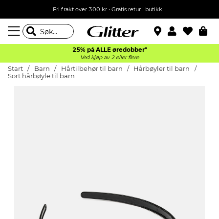
Fri frakt over 300 kr • Gratis retur i butikk
25% på ALLE øredobber*
Ved kjøp av 2 eller flere
Start
Barn
Hårtilbehør til barn
Hårbøyler til barn
Sort hårbøyle til barn