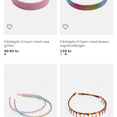
Hårbøyle til barn med rosa
Hårbøyle til barn med strass i
glitter
regnbuefarger
99.90 kr
139 kr