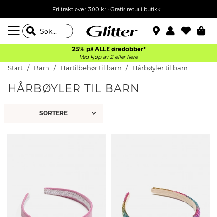
Fri frakt over 300 kr • Gratis retur i butikk
25% på ALLE øredobber*
Ved kjøp av 2 eller flere
Start
Barn
Hårtilbehør til barn
Hårbøyler til barn
HÅRBØYLER TIL BARN