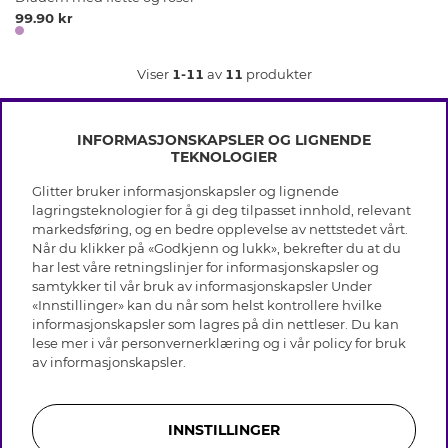
99.90 kr
Viser
1-11
av
11
produkter
INFORMASJONSKAPSLER OG LIGNENDE
TEKNOLOGIER
Glitter bruker informasjonskapsler og lignende
INFO
lagringsteknologier for å gi deg tilpasset innhold, relevant
markedsføring, og en bedre opplevelse av nettstedet vårt.
Vilkår
Når du klikker på «Godkjenn og lukk», bekrefter du at du
OM GLITTER
Personvern
har lest våre retningslinjer for informasjonskapsler og
Cookies
samtykker til vår bruk av informasjonskapsler Under
Black Friday
Medlemsvilkår
«Innstillinger» kan du når som helst kontrollere hvilke
HJELP
Våre butikker
informasjonskapsler som lagres på din nettleser. Du kan
Jobb hos Glitter
Varemerker
lese mer i vår
personvernerklæring
og i vår policy for bruk
Vanlige spørsmål
Tilbakekalling
Selskapets historie
av
informasjonskapsler
.
Kundeservice
Gavekort saldo
Sustainability
Returer & Angre kjøp
Åpenhetsloven
Skjøtselråd ekte sølv
Bli medlem
Likestillingsredegjørelse 2025
INNSTILLINGER
Skjøtselråd skinnhansker