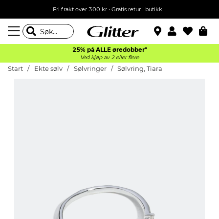
Fri frakt over 300 kr • Gratis retur i butikk
25% på ALLE øredobber*
Ved kjøp av 2 eller flere
Start
Ekte sølv
Sølvringer
Sølvring, Tiara