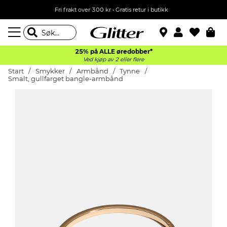
Fri frakt over 300 kr • Gratis retur i butikk
25% på ALLE øredobber*
Ved kjøp av 2 eller flere
Start
Smykker
Armbånd
Tynne
Smalt, gullfarget bangle-armbånd