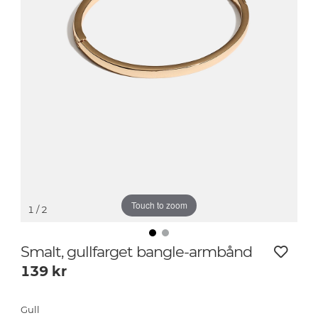
Touch to zoom
1
/ 2
Smalt, gullfarget bangle-armbånd
139
kr
Gull