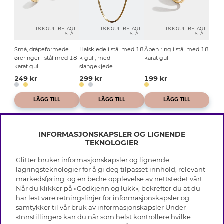
18 K GULLBELAGT
18 K GULLBELAGT
18 K GULLBELAGT
STÅL
STÅL
STÅL
Små, dråpeformede
Halskjede i stål med 18
Åpen ring i stål med 18
øreringer i stål med 18
k gull, med
karat gull
karat gull
slangekjede
249 kr
299 kr
199 kr
LÄGG TILL
LÄGG TILL
LÄGG TILL
INFORMASJONSKAPSLER OG LIGNENDE
TEKNOLOGIER
Glitter bruker informasjonskapsler og lignende
INFO
lagringsteknologier for å gi deg tilpasset innhold, relevant
markedsføring, og en bedre opplevelse av nettstedet vårt.
Vilkår
Når du klikker på «Godkjenn og lukk», bekrefter du at du
OM GLITTER
Personvern
har lest våre retningslinjer for informasjonskapsler og
Cookies
samtykker til vår bruk av informasjonskapsler Under
Black Friday
Medlemsvilkår
«Innstillinger» kan du når som helst kontrollere hvilke
HJELP
Våre butikker