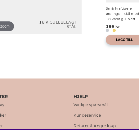
Små, kraftigere
øreringer i stål med
18 karat gullplett
18 K GULLBELAGT
o zoom
STÅL
199 kr
LÄGG TILL
TER
HJELP
day
Vanlige spørsmål
kker
Kundeservice
er
Returer & Angre kjøp
 historie
Skjøtselråd ekte sølv