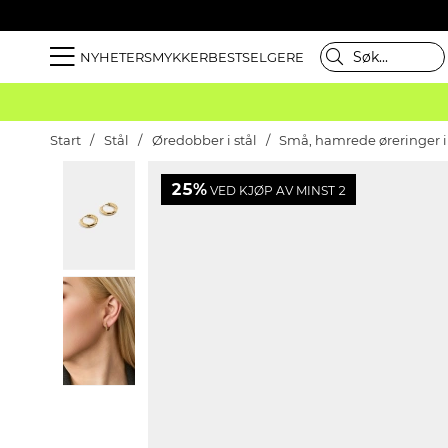
NYHETER
SMYKKER
BESTSELGERE
Start
Stål
Øredobber i stål
Små, hamrede øreringer i 
25%
VED KJØP AV MINST 2