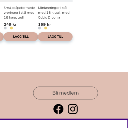
Små, dråpeformede
Miniøreringer i stål
øreringer i stål med
med 18 k gull, med
18 karat gull
Cubic Zirconia
249 kr
159 kr
LÄGG TILL
LÄGG TILL
Bli medlem