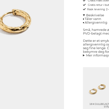
Gratis frakt ove
Gratis retur i bu
Rask levering 2
Beskrivelse
Tåler vann
Allergivennlig
Små, hamrede øre
PVD-belagt med 
Dette er et smyk
allergivennlig og
seg fine lenge. 
bekymre deg for 
Mer informasj
18 K GULLBELAG
STÅ