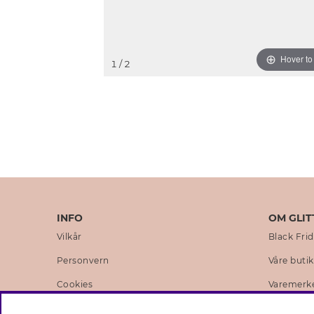
Hover t
1
/ 2
INFO
OM GLIT
Vilkår
Black Fri
Personvern
Våre buti
Cookies
Varemerk
Medlemsvilkår
Selskapets