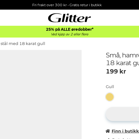
Fri frakt over 300 kr • Gratis retur i butikk
25% på ALLE øredobber*
Ved kjøp av 2 eller flere
stål med 18 karat gull
Små, hamre
18 karat gu
199
kr
Gull
Finn i butik