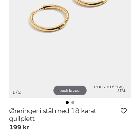
18 K GULLBELAGT
Touch to zoom
STÅL
1
/ 2
Øreringer i stål med 18 karat
gullplett
199
kr