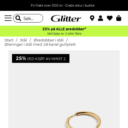
Fri frakt over 300 kr • Gratis retur i butikk
25% på ALLE øredobber*
Ved kjøp av 2 eller flere
Start
Stål
Øredobber i stål
Øreringer i stål med 18 karat gullplett
25%
VED KJØP AV MINST 2