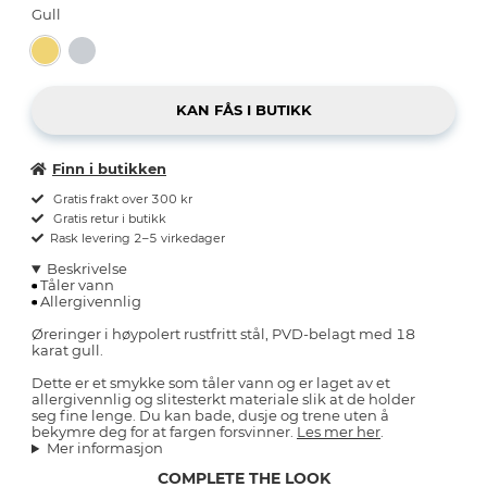
Gull
Finn i butikken
Gratis frakt over 300 kr
Gratis retur i butikk
Rask levering 2–5 virkedager
Beskrivelse
Tåler vann
Allergivennlig
Øreringer i høypolert rustfritt stål, PVD-belagt med 18
karat gull.
Dette er et smykke som tåler vann og er laget av et
allergivennlig og slitesterkt materiale slik at de holder
seg fine lenge. Du kan bade, dusje og trene uten å
bekymre deg for at fargen forsvinner.
Les mer her
.
Mer informasjon
COMPLETE THE LOOK