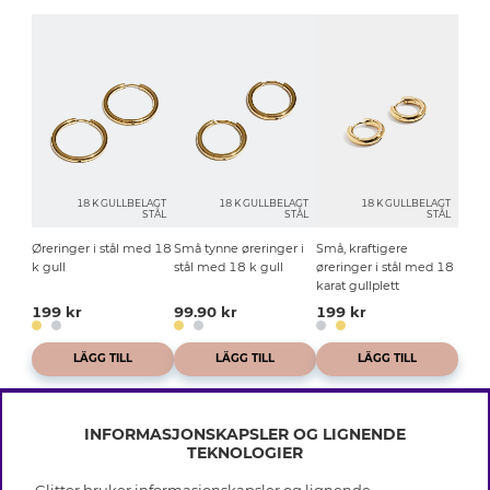
18 K GULLBELAGT
18 K GULLBELAGT
18 K GULLBELAGT
STÅL
STÅL
STÅL
Øreringer i stål med 18
Små tynne øreringer i
Små, kraftigere
k gull
stål med 18 k gull
øreringer i stål med 18
karat gullplett
199 kr
99.90 kr
199 kr
LÄGG TILL
LÄGG TILL
LÄGG TILL
INFORMASJONSKAPSLER OG LIGNENDE
TEKNOLOGIER