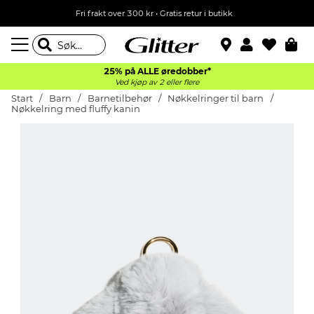
Fri frakt over 300 kr • Gratis retur i butikk
25% på ALLE øredobber*
Ved kjøp av 2 eller flere
Start
Barn
Barnetilbehør
Nøkkelringer til barn
Nøkkelring med fluffy kanin