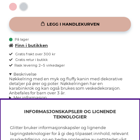
LEGG I HANDLEKURVEN
På lager
Finn i butikken
Gratis frakt over 300 kr
Gratis retur i butikk
Rask levering 2–5 virkedager
Beskrivelse
Nøkkelring med en myk og fluffy kanin med dekorative
detaljer på ører og poter. Nøkkelringen har en
karabinkrok og kan også brukes som veskedekorasjon.
Anbefales for barn over 3 år.
Mer informasjon
INFORMASJONSKAPSLER OG LIGNENDE
TEKNOLOGIER
Glitter bruker informasjonskapsler og lignende
INFO
lagringsteknologier for å gi deg tilpasset innhold, relevant
markedsføring, og en bedre opplevelse av nettstedet vårt.