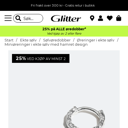
Fri frakt over 300 kr • Gratis retur i butikk
25% på ALLE øredobber*
Ved kjøp av 2 eller flere
Start
Ekte sølv
Sølvøredobber
Øreringer i ekte sølv
Miniøreringer i ekte sølv med hamret design
25%
VED KJØP AV MINST 2