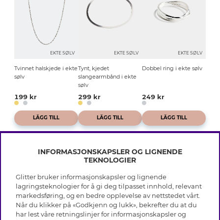
EKTE SØLV
EKTE SØLV
EKTE SØLV
Tvinnet halskjede i ekte
Tynt, kjedet
Dobbel ring i ekte sølv
sølv
slangearmbånd i ekte
sølv
199 kr
299 kr
249 kr
LÄGG TILL
LÄGG TILL
LÄGG TILL
INFORMASJONSKAPSLER OG LIGNENDE
TEKNOLOGIER
Glitter bruker informasjonskapsler og lignende
INFO
lagringsteknologier for å gi deg tilpasset innhold, relevant
markedsføring, og en bedre opplevelse av nettstedet vårt.
Vilkår
Når du klikker på «Godkjenn og lukk», bekrefter du at du
OM GLITTER
Personvern
har lest våre retningslinjer for informasjonskapsler og