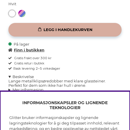
Hvit
LEGG I HANDLEKURVEN
På lager
Finn i butikken
Gratis frakt over 300 kr
Gratis retur i butikk
Rask levering 2–5 virkedager
Beskrivelse
Lange metallklipsøredobber med klare glassteiner.
Perfekt for dem som ikke har hull i ørene.
Mer informasjon
INFORMASJONSKAPSLER OG LIGNENDE
TEKNOLOGIER
Glitter bruker informasjonskapsler og lignende
INFO
lagringsteknologier for å gi deg tilpasset innhold, relevant
markedsføring, og en bedre opplevelse av nettstedet vårt.