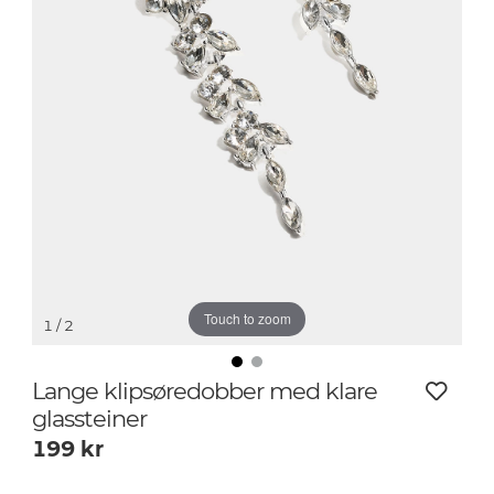
Touch to zoom
1
/ 2
Lange klipsøredobber med klare
glassteiner
199
kr