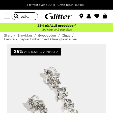
Fri frakt over 300 kr • Gratis retur i butikk
25% på ALLE øredobber*
Ved kjøp av 2 eller flere
Start
Smykker
Øredobber
Clips
Lange klipsøredobber med klare glassteiner
25%
VED KJØP AV MINST 2