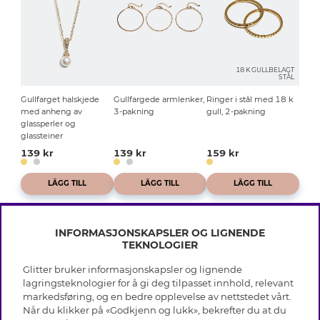
18 K GULLBELAGT
STÅL
Gullfarget halskjede
Gullfargede armlenker,
Ringer i stål med 18 k
med anheng av
3-pakning
gull, 2-pakning
glassperler og
glassteiner
139 kr
139 kr
159 kr
LÄGG TILL
LÄGG TILL
LÄGG TILL
INFORMASJONSKAPSLER OG LIGNENDE
TEKNOLOGIER
Glitter bruker informasjonskapsler og lignende
INFO
lagringsteknologier for å gi deg tilpasset innhold, relevant
markedsføring, og en bedre opplevelse av nettstedet vårt.
Vilkår
Når du klikker på «Godkjenn og lukk», bekrefter du at du
OM GLITTER
Personvern