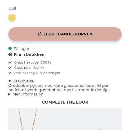
Gull
LEGG I HANDLEKURVEN
På lager
Finn i butikken
Gratis frakt over 300 kr
Gratis retur i butikk
Rask levering 2–5 virkedager
Beskrivelse
Øredobber pyntet med klare glassteiner foran. Et par
perfekte hverdagsøredobber med skimrende detaljer.
Mer informasjon
COMPLETE THE LOOK