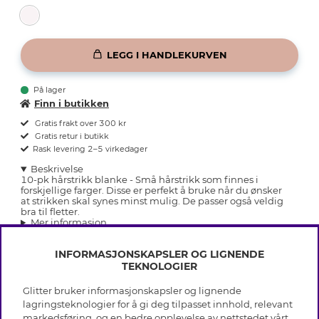
LEGG I HANDLEKURVEN
På lager
Finn i butikken
Gratis frakt over 300 kr
Gratis retur i butikk
Rask levering 2–5 virkedager
Beskrivelse
10-pk hårstrikk blanke - Små hårstrikk som finnes i
forskjellige farger. Disse er perfekt å bruke når du ønsker
at strikken skal synes minst mulig. De passer også veldig
bra til fletter.
Mer informasjon
INFORMASJONSKAPSLER OG LIGNENDE
TEKNOLOGIER
Glitter bruker informasjonskapsler og lignende
INFO
lagringsteknologier for å gi deg tilpasset innhold, relevant
markedsføring, og en bedre opplevelse av nettstedet vårt.