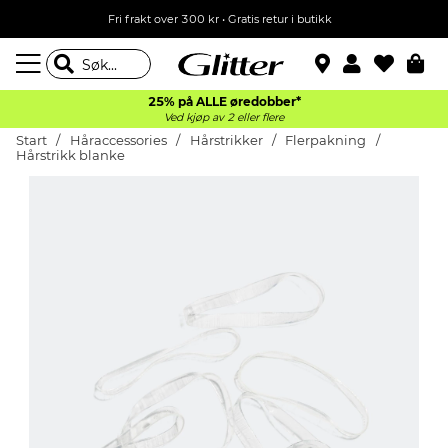
Fri frakt over 300 kr • Gratis retur i butikk
25% på ALLE øredobber*
Ved kjøp av 2 eller flere
Start
Håraccessories
Hårstrikker
Flerpakning
Hårstrikk blanke