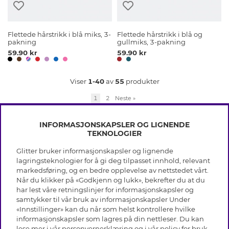
Flettede hårstrikk i blå miks, 3-
Flettede hårstrikk i blå og
pakning
gullmiks, 3-pakning
59.90 kr
59.90 kr
Viser
1-40
av
55
produkter
1
2
Neste
»
INFORMASJONSKAPSLER OG LIGNENDE
TEKNOLOGIER
Glitter bruker informasjonskapsler og lignende
INFO
lagringsteknologier for å gi deg tilpasset innhold, relevant
markedsføring, og en bedre opplevelse av nettstedet vårt.
Vilkår
Når du klikker på «Godkjenn og lukk», bekrefter du at du
OM GLITTER
Personvern
har lest våre retningslinjer for informasjonskapsler og
Cookies
samtykker til vår bruk av informasjonskapsler Under
Black Friday
Medlemsvilkår
«Innstillinger» kan du når som helst kontrollere hvilke
HJELP
Våre butikker
informasjonskapsler som lagres på din nettleser. Du kan
Jobb hos Glitter
Varemerker
lese mer i vår
personvernerklæring
og i vår policy for bruk