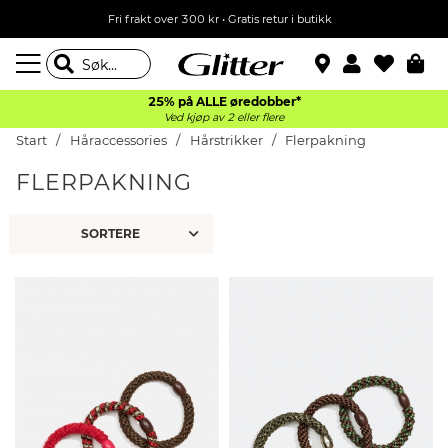
Fri frakt over 300 kr • Gratis retur i butikk
25% på ALLE øredobber*
Ved kjøp av 2 eller flere
Start
Håraccessories
Hårstrikker
Flerpakning
FLERPAKNING