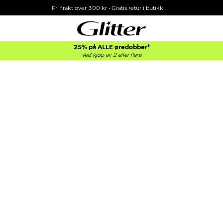
Fri frakt over 300 kr • Gratis retur i butikk
25% på ALLE øredobber*
Ved kjøp av 2 eller flere