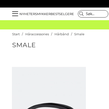
NYHETER
SMYKKER
BESTSELGERE
Start
Håraccessories
Hårbånd
Smale
SMALE