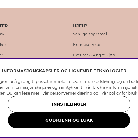
TER
HJELP
day
Vanlige spørsmål
kker
Kundeservice
er
Returer & Angre kjøp
 historie
Skjøtselråd ekte sølv
INFORMASJONSKAPSLER OG LIGNENDE TEKNOLOGIER
lity
Skjøtselråd skinnhansker
er for å gi deg tilpasset innhold, relevant markedsføring, og en bedr
loven
Storrelsesguide for ringer
jer for informasjonskapsler og samtykker til vår bruk av informasjons
er. Du kan lese mer i vår
personvernerklæring
og i vår policy for bru
ngsredegjørelse 2025
Smykker i rustfritt stål
INNSTILLINGER
owing
Samarbeid
GODKJENN OG LUKK