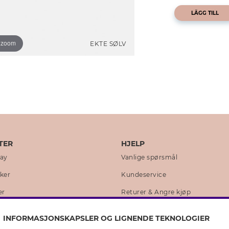
LÄGG TILL
o zoom
EKTE SØLV
TER
HJELP
day
Vanlige spørsmål
kker
Kundeservice
er
Returer & Angre kjøp
 historie
Skjøtselråd ekte sølv
INFORMASJONSKAPSLER OG LIGNENDE TEKNOLOGIER
lity
Skjøtselråd skinnhansker