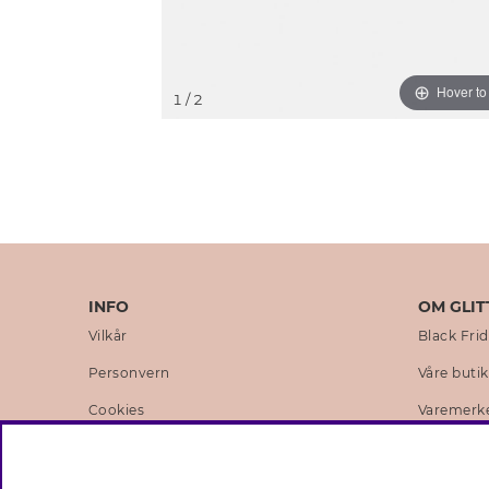
Hover t
1
/ 2
INFO
OM GLIT
Vilkår
Black Fri
Personvern
Våre buti
Cookies
Varemerk
Medlemsvilkår
Selskapets
Jobb hos Glitter
Sustainabi