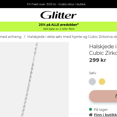
Fri frakt over 300 kr • Gratis retur i butikk
25% på ALLE øredobber*
Ved kjøp av 2 eller flere
v med anheng
Halskjede i ekte sølv med hjerte og Cubic Zirkonia-st
Halskjede i
Cubic Zirko
299
kr
Sølv
På lager
Finn i butik