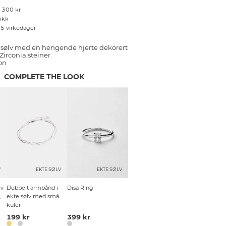
r 300 kr
tikk
–5 virkedager
e sølv med en hengende hjerte dekorert
irconia steiner.
on
COMPLETE THE LOOK
V
EKTE SØLV
EKTE SØLV
lv
Dobbelt armbånd i
Disa Ring
,
ekte sølv med små
kuler
199 kr
399 kr