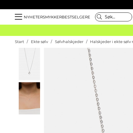
NYHETER
SMYKKER
BESTSELGERE
Start
Ekte sølv
Sølvhalskjeder
Halskjeder i ekte søl