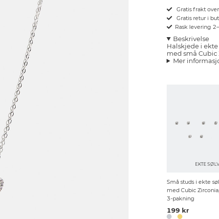
Gratis frakt ove
Gratis retur i bu
Rask levering 2
Beskrivelse
Halskjede i ekt
med små Cubic Z
Mer informasj
EKTE SØL
Små studs i ekte sø
med Cubic Zirconia
3-pakning
199 kr