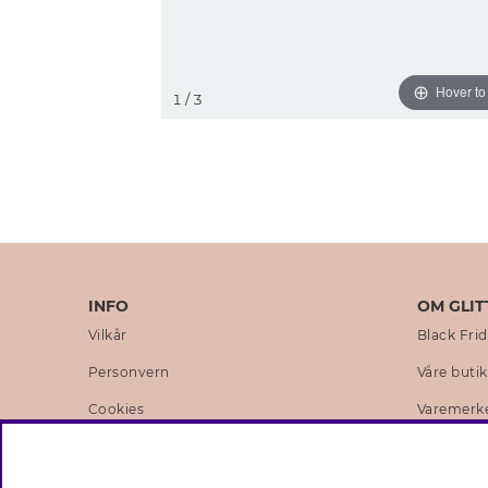
Hover t
1
/ 3
INFO
OM GLIT
Vilkår
Black Fri
Personvern
Våre buti
Cookies
Varemerk
Medlemsvilkår
Selskapets
Jobb hos Glitter
Sustainabi