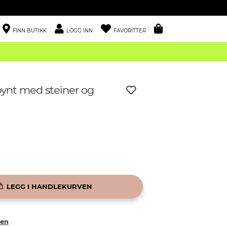
FINN BUTIKK
LOGG INN
FAVORITTER
pynt med steiner og
LEGG I HANDLEKURVEN
ken