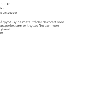
r 300 kr
tikk
–5 virkedager
 hårpynt. Gylne metalltråder dekorert med
lastperler, som er knyttet fint sammen
ngbånd.
on