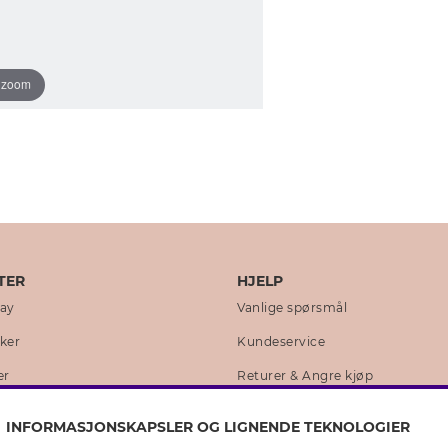
o zoom
TER
HJELP
day
Vanlige spørsmål
kker
Kundeservice
er
Returer & Angre kjøp
 historie
Skjøtselråd ekte sølv
INFORMASJONSKAPSLER OG LIGNENDE TEKNOLOGIER
lity
Skjøtselråd skinnhansker