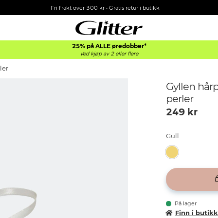
Fri frakt over 300 kr • Gratis retur i butikk
25% på ALLE øredobber*
Ved kjøp av 2 eller flere
ler
Gyllen hår
perler
249
kr
Gull
På lager
Finn i butik