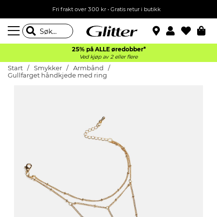
Fri frakt over 300 kr • Gratis retur i butikk
25% på ALLE øredobber*
Ved kjøp av 2 eller flere
Start
Smykker
Armbånd
Gullfarget håndkjede med ring