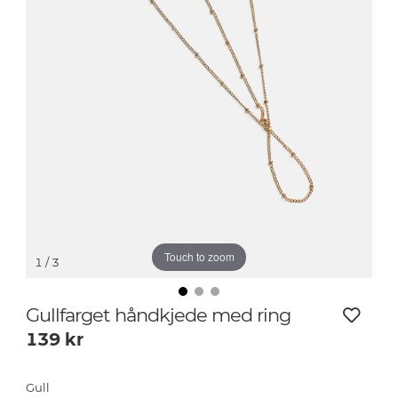
Touch to zoom
1
/ 3
Gullfarget håndkjede med ring
139
kr
Gull