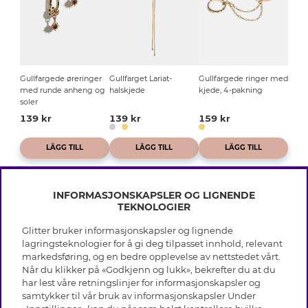
Gullfargede øreringer
Gullfarget Lariat-
Gullfargede ringer med
med runde anheng og
halskjede
kjede, 4-pakning
soler
139 kr
139 kr
159 kr
LÄGG TILL
LÄGG TILL
LÄGG TILL
INFORMASJONSKAPSLER OG LIGNENDE
TEKNOLOGIER
Glitter bruker informasjonskapsler og lignende
INFO
lagringsteknologier for å gi deg tilpasset innhold, relevant
markedsføring, og en bedre opplevelse av nettstedet vårt.
Vilkår
Når du klikker på «Godkjenn og lukk», bekrefter du at du
OM GLITTER
Personvern
har lest våre retningslinjer for informasjonskapsler og
Cookies
samtykker til vår bruk av informasjonskapsler Under
Black Friday
Medlemsvilkår