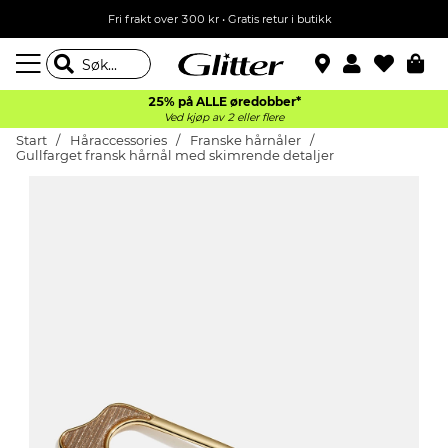
Fri frakt over 300 kr • Gratis retur i butikk
25% på ALLE øredobber*
Ved kjøp av 2 eller flere
Start
Håraccessories
Franske hårnåler
Gullfarget fransk hårnål med skimrende detaljer