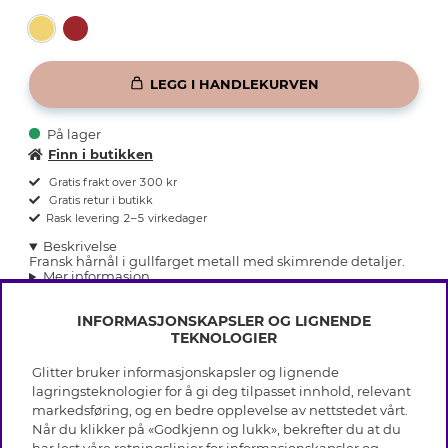
LEGG I HANDLEKURVEN
På lager
Finn i butikken
Gratis frakt over 300 kr
Gratis retur i butikk
Rask levering 2–5 virkedager
Beskrivelse
Fransk hårnål i gullfarget metall med skimrende detaljer.
Mer informasjon
INFORMASJONSKAPSLER OG LIGNENDE
TEKNOLOGIER
Glitter bruker informasjonskapsler og lignende
INFO
lagringsteknologier for å gi deg tilpasset innhold, relevant
markedsføring, og en bedre opplevelse av nettstedet vårt.
Vilkår
Når du klikker på «Godkjenn og lukk», bekrefter du at du
OM GLITTER
Personvern