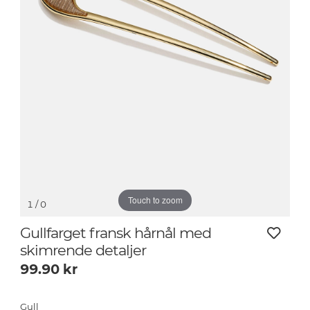
Touch to zoom
1
/ 0
Gullfarget fransk hårnål med
skimrende detaljer
99.90
kr
Gull