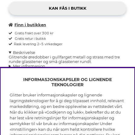
Finn i butikken
Gratis frakt over 300 kr
Gratis retur i butikk
Rask levering 2–5 virkedager
Beskrivelse
Glitrende øredobber i gullfarget metall og strass med tre
runde glasstener og små glasstener rundt.
Mer informasjon
INFORMASJONSKAPSLER OG LIGNENDE
TEKNOLOGIER
Glitter bruker informasjonskapsler og lignende
INFO
lagringsteknologier for å gi deg tilpasset innhold, relevant
markedsføring, og en bedre opplevelse av nettstedet vårt.
Vilkår
Når du klikker på «Godkjenn og lukk», bekrefter du at du
OM GLITTER
Personvern
har lest våre retningslinjer for informasjonskapsler og
Cookies
samtykker til vår bruk av informasjonskapsler Under
Black Friday
Medlemsvilkår
«Innstillinger» kan du når som helst kontrollere hvilke
HJELP
Våre butikker