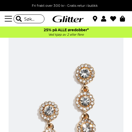
Fri frakt over 300 kr • Gratis retur i butikk
25% på ALLE øredobber*
Ved kjøp av 2 eller flere