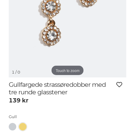
Touch to zoom
1
/ 0
Gullfargede strassøredobber med
tre runde glasstener
139
kr
Gull