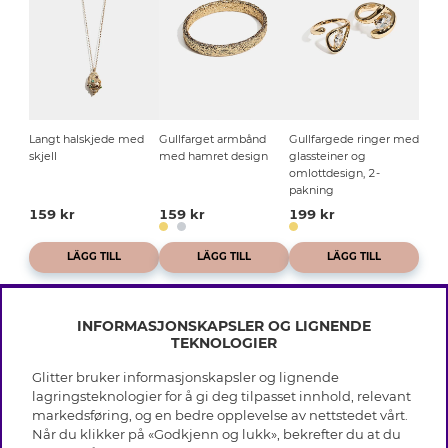
Langt halskjede med
Gullfarget armbånd
Gullfargede ringer med
skjell
med hamret design
glassteiner og
omlottdesign, 2-
pakning
159 kr
159 kr
199 kr
LÄGG TILL
LÄGG TILL
LÄGG TILL
INFORMASJONSKAPSLER OG LIGNENDE
TEKNOLOGIER
Glitter bruker informasjonskapsler og lignende
INFO
lagringsteknologier for å gi deg tilpasset innhold, relevant
markedsføring, og en bedre opplevelse av nettstedet vårt.
Vilkår
Når du klikker på «Godkjenn og lukk», bekrefter du at du
OM GLITTER
Personvern