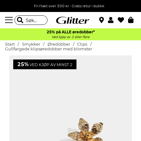
Fri frakt over 300 kr • Gratis retur i butikk
25% på ALLE øredobber*
Ved kjøp av 2 eller flere
Start
Smykker
Øredobber
Clips
Gullfargede klipsøredobber med blomster
25%
VED KJØP AV MINST 2