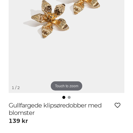
Touch to zoom
1
/ 2
Gullfargede klipsøredobber med
blomster
139
kr