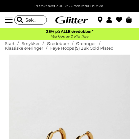
Fri frakt over 300 kr • Gratis retur i butikk
25% på ALLE øredobber*
Ved kjøp av 2 eller flere
Start
Smykker
Øredobber
Øreringer
Klassiske øreringer
Faye Hoops (S) 18k Gold Plated