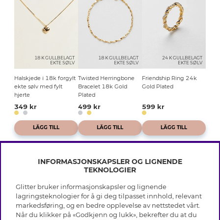
18 K GULLBELAGT
18 K GULLBELAGT
24 K GULLBELAGT
EKTE SØLV
EKTE SØLV
EKTE SØLV
Halskjede i 18k forgylt
Twisted Herringbone
Friendship Ring 24k
ekte sølv med fylt
Bracelet 18k Gold
Gold Plated
hjerte
Plated
349 kr
499 kr
599 kr
LÄGG TILL
LÄGG TILL
LÄGG TILL
INFORMASJONSKAPSLER OG LIGNENDE
TEKNOLOGIER
Glitter bruker informasjonskapsler og lignende
INFO
lagringsteknologier for å gi deg tilpasset innhold, relevant
markedsføring, og en bedre opplevelse av nettstedet vårt.
Vilkår
Når du klikker på «Godkjenn og lukk», bekrefter du at du
OM GLITTER
Personvern