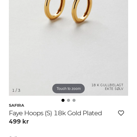
18 K GULLBELAGT
Touch to zoom
EKTE SØLV
1
/ 3
SAFIRA
Faye Hoops (S) 18k Gold Plated
499
kr