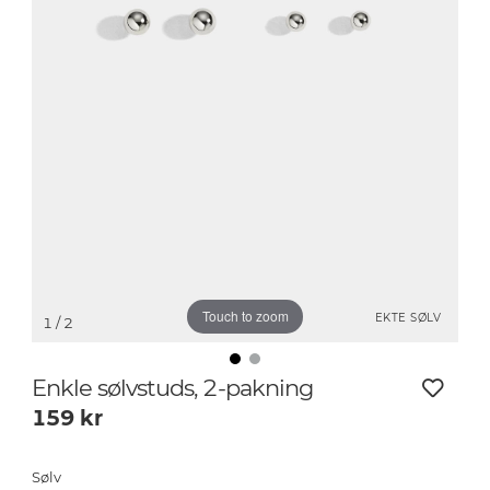
Touch to zoom
EKTE SØLV
1
/ 2
Enkle sølvstuds, 2-pakning
159
kr
Sølv