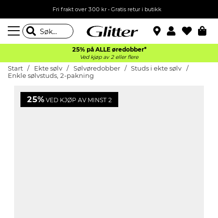
Fri frakt over 300 kr • Gratis retur i butikk
25% på ALLE øredobber*
Ved kjøp av 2 eller flere
Start
Ekte sølv
Sølvøredobber
Studs i ekte sølv
Enkle sølvstuds, 2-pakning
25%
VED KJØP AV MINST 2