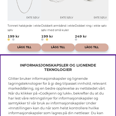
EKTE SØLV
EKTE SØLV
EKTE SØLV
Tvinnet halskjede i ekte
Dobbelt armbånd i ekte
Dobbel ring i ekte sølv
sølv
sølv med små kuler
199 kr
199 kr
249 kr
LÄGG TILL
LÄGG TILL
LÄGG TILL
INFORMASJONSKAPSLER OG LIGNENDE
TEKNOLOGIER
Glitter bruker informasjonskapsler og lignende
INFO
lagringsteknologier for å gi deg tilpasset innhold, relevant
markedsføring, og en bedre opplevelse av nettstedet vårt.
Vilkår
Når du klikker på «Godkjenn og lukk», bekrefter du at du
OM GLITTER
Personvern
har lest våre retningslinjer for informasjonskapsler og
Cookies
samtykker til vår bruk av informasjonskapsler Under
Black Friday
Medlemsvilkår
«Innstillinger» kan du når som helst kontrollere hvilke
HJELP
Våre butikker
informasjonskapsler som lagres på din nettleser. Du kan
Jobb hos Glitter
Varemerker