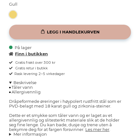
Gull
LEGG I HANDLEKURVEN
På lager
Finn i butikken
Gratis frakt over 300 kr
Gratis retur i butikk
Rask levering 2–5 virkedager
Beskrivelse
Tåler vann
Allergivennlig
Dråpeformede øreringer i høypolert rustfritt stål som er
PVD-belagt med 18 karat gull og zirkonia-steiner.
Dette er et smykke som tåler vann og er laget av et
allergivennlig og slitesterkt materiale slik at de holder
seg fine lenge. Du kan bade, dusje og trene uten å
bekymre deg for at fargen forsvinner.
Les mer her
.
Mer informasjon