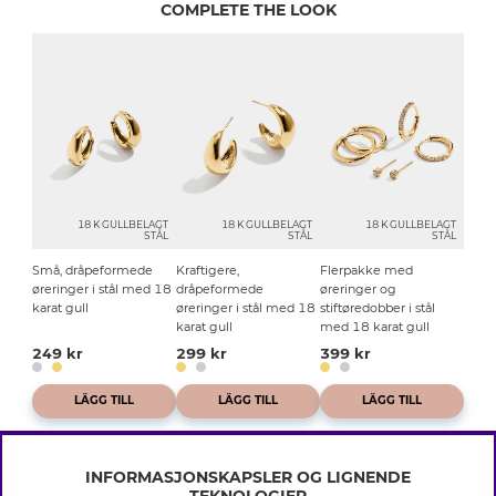
COMPLETE THE LOOK
18 K GULLBELAGT
18 K GULLBELAGT
18 K GULLBELAGT
STÅL
STÅL
STÅL
Små, dråpeformede
Kraftigere,
Flerpakke med
øreringer i stål med 18
dråpeformede
øreringer og
karat gull
øreringer i stål med 18
stiftøredobber i stål
karat gull
med 18 karat gull
249 kr
299 kr
399 kr
LÄGG TILL
LÄGG TILL
LÄGG TILL
INFORMASJONSKAPSLER OG LIGNENDE