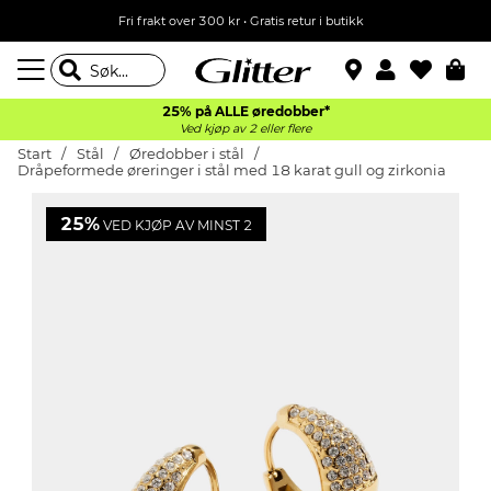
Fri frakt over 300 kr • Gratis retur i butikk
25% på ALLE øredobber*
Ved kjøp av 2 eller flere
Start
Stål
Øredobber i stål
Dråpeformede øreringer i stål med 18 karat gull og zirkonia
25%
VED KJØP AV MINST 2