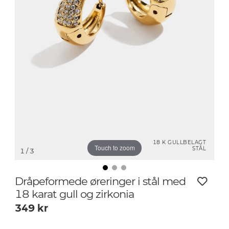
18 K GULLBELAGT
Touch to zoom
STÅL
1
/ 3
Dråpeformede øreringer i stål med
18 karat gull og zirkonia
349
kr