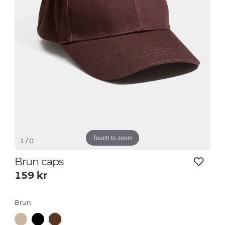
Touch to zoom
1
/ 0
Brun caps
159
kr
Brun