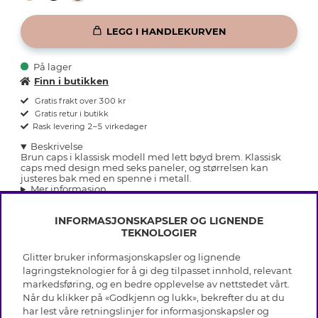
LEGG I HANDLEKURVEN
På lager
Finn i butikken
Gratis frakt over 300 kr
Gratis retur i butikk
Rask levering 2–5 virkedager
Beskrivelse
Brun caps i klassisk modell med lett bøyd brem. Klassisk
caps med design med seks paneler, og størrelsen kan
justeres bak med en spenne i metall.
Mer informasjon
INFORMASJONSKAPSLER OG LIGNENDE
TEKNOLOGIER
Glitter bruker informasjonskapsler og lignende
INFO
lagringsteknologier for å gi deg tilpasset innhold, relevant
markedsføring, og en bedre opplevelse av nettstedet vårt.
Vilkår
Når du klikker på «Godkjenn og lukk», bekrefter du at du
OM GLITTER
Personvern
har lest våre retningslinjer for informasjonskapsler og