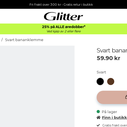
Fri frakt over 300 kr • Gratis retur i butikk
25% på ALLE øredobber*
Ved kjøp av 2 eller flere
Svart bananklemme
Svart ban
59.90
kr
Svart
På lager
Finn i butik
Gratis frakt ove