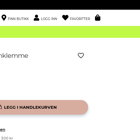
FINN BUTIKK
LOGG INN
FAVORITTER
anklemme
LEGG I HANDLEKURVEN
ken
r 300 kr