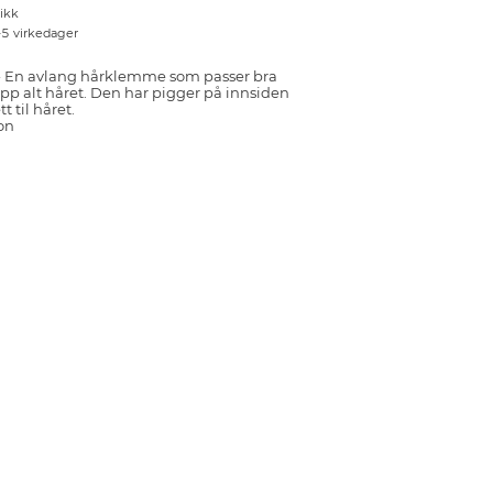
tikk
–5 virkedager
En avlang hårklemme som passer bra
 opp alt håret. Den har pigger på innsiden
t til håret.
on