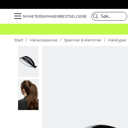
NYHETER
SMYKKER
BESTSELGERE
Start
Håraccessories
Spenner & klemmer
Hårklyper