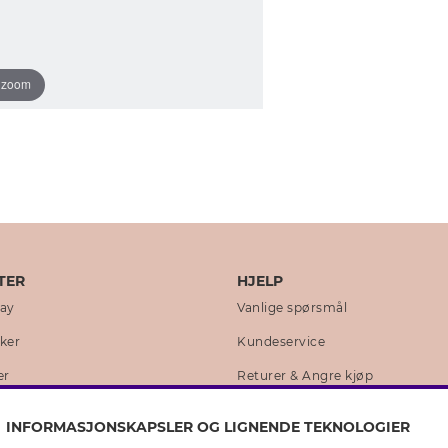
o zoom
TER
HJELP
day
Vanlige spørsmål
kker
Kundeservice
er
Returer & Angre kjøp
 historie
Skjøtselråd ekte sølv
INFORMASJONSKAPSLER OG LIGNENDE TEKNOLOGIER
lity
Skjøtselråd skinnhansker