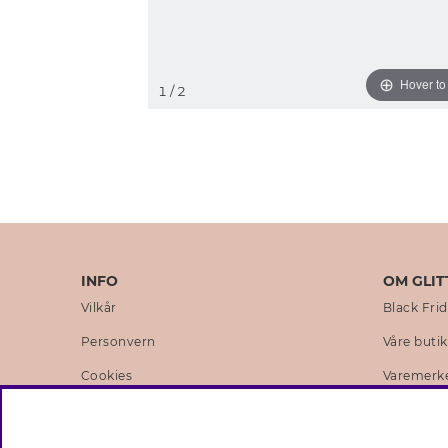
Hover t
1
/ 2
INFO
OM GLIT
Vilkår
Black Fri
Personvern
Våre buti
Cookies
Varemerk
Medlemsvilkår
Selskapets
Jobb hos Glitter
Sustainabi