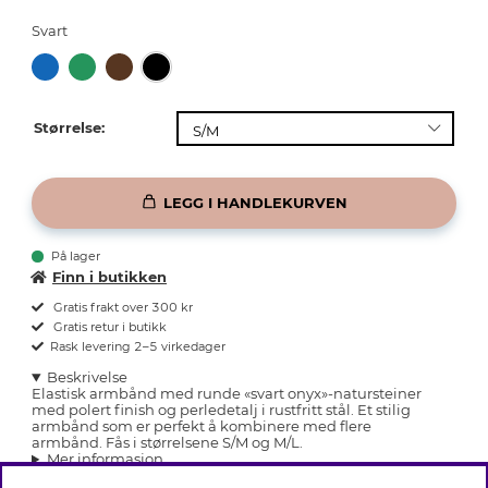
Svart
Størrelse:
LEGG I HANDLEKURVEN
På lager
Finn i butikken
Gratis frakt over 300 kr
Gratis retur i butikk
Rask levering 2–5 virkedager
Beskrivelse
Elastisk armbånd med runde «svart onyx»-natursteiner
med polert finish og perledetalj i rustfritt stål. Et stilig
armbånd som er perfekt å kombinere med flere
armbånd. Fås i størrelsene S/M og M/L.
Mer informasjon