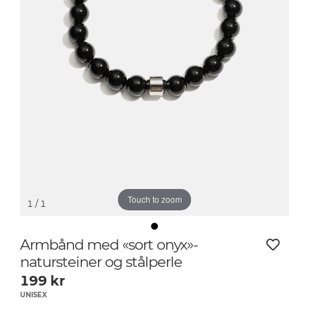
Touch to zoom
1
/ 1
Armbånd med «sort onyx»-
natursteiner og stålperle
199
kr
UNISEX