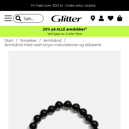
Fri frakt over 300 kr • Gratis retur i butikk
25% på ALLE øredobber*
Ved kjøp av 2 eller flere
Start
Smykker
Armbånd
Armbånd med «sort onyx»-natursteiner og stålperle