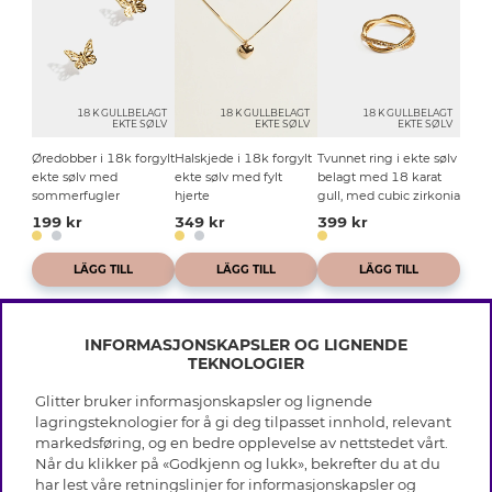
18 K GULLBELAGT
18 K GULLBELAGT
18 K GULLBELAGT
EKTE SØLV
EKTE SØLV
EKTE SØLV
Øredobber i 18k forgylt
Halskjede i 18k forgylt
Tvunnet ring i ekte sølv
ekte sølv med
ekte sølv med fylt
belagt med 18 karat
sommerfugler
hjerte
gull, med cubic zirkonia
199 kr
349 kr
399 kr
LÄGG TILL
LÄGG TILL
LÄGG TILL
INFORMASJONSKAPSLER OG LIGNENDE
TEKNOLOGIER
Glitter bruker informasjonskapsler og lignende
INFO
lagringsteknologier for å gi deg tilpasset innhold, relevant
markedsføring, og en bedre opplevelse av nettstedet vårt.
Vilkår
Når du klikker på «Godkjenn og lukk», bekrefter du at du
OM GLITTER
Personvern
har lest våre retningslinjer for informasjonskapsler og