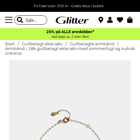
Fri frakt over 300 kr • Gratis retur i butikk
25% på ALLE øredobber*
Ved kjøp av 2 eller flere
Start
Gullbelagt ekte sølv
Gullbelagte armbånd
Armbånd i 18k gullbelagt ekte sølv med sommerfugl og kubisk
zirkonia