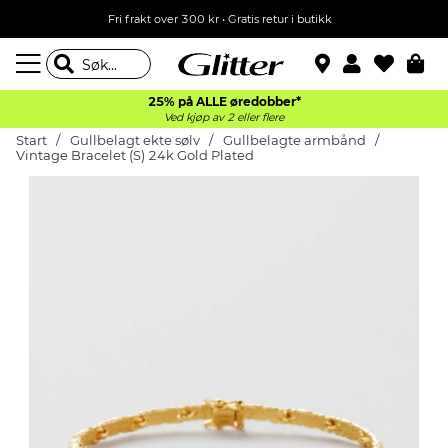
Fri frakt over 300 kr • Gratis retur i butikk
25% på ALLE øredobber*
Ved kjøp av 2 eller flere
Start
Gullbelagt ekte sølv
Gullbelagte armbånd
Vintage Bracelet (S) 24k Gold Plated