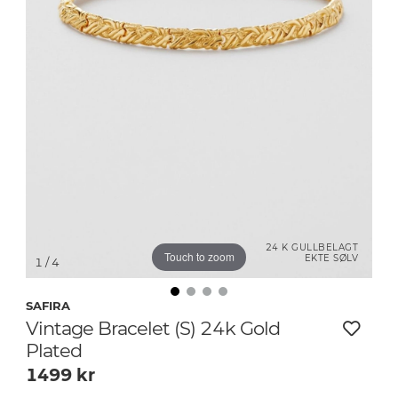
24 K GULLBELAGT
Touch to zoom
EKTE SØLV
1
/ 4
SAFIRA
Vintage Bracelet (S) 24k Gold
Plated
1499
kr