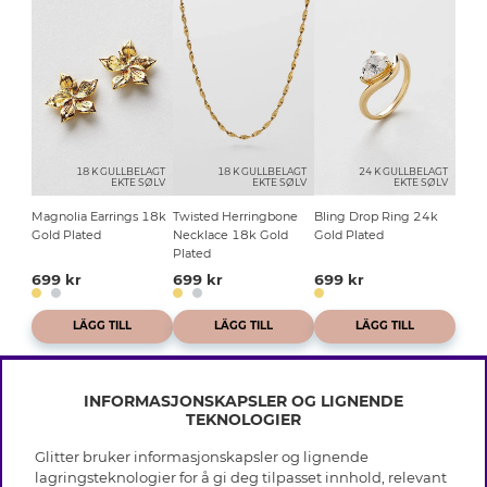
18 K GULLBELAGT
18 K GULLBELAGT
24 K GULLBELAGT
EKTE SØLV
EKTE SØLV
EKTE SØLV
Magnolia Earrings 18k
Twisted Herringbone
Bling Drop Ring 24k
Gold Plated
Necklace 18k Gold
Gold Plated
Plated
699 kr
699 kr
699 kr
LÄGG TILL
LÄGG TILL
LÄGG TILL
INFORMASJONSKAPSLER OG LIGNENDE
TEKNOLOGIER
Glitter bruker informasjonskapsler og lignende
INFO
lagringsteknologier for å gi deg tilpasset innhold, relevant