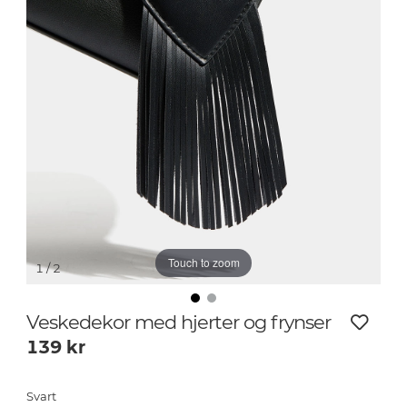
Touch to zoom
1
/ 2
Veskedekor med hjerter og frynser
139
kr
Svart