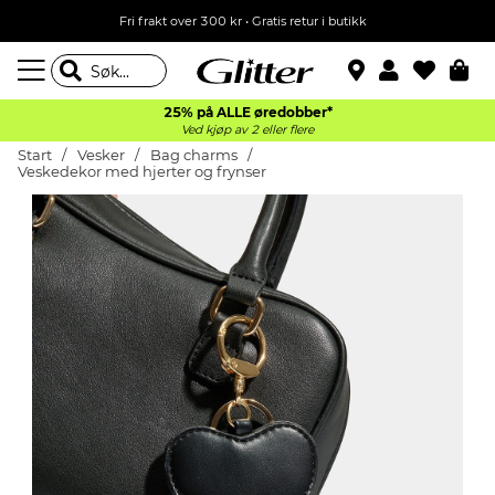
Fri frakt over 300 kr • Gratis retur i butikk
25% på ALLE øredobber*
Ved kjøp av 2 eller flere
Start
Vesker
Bag charms
Veskedekor med hjerter og frynser