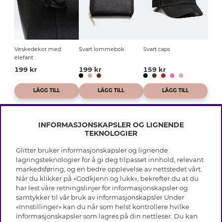
Veskedekor med
Svart lommebok
Svart caps
elefant
199 kr
199 kr
159 kr
LÄGG TILL
LÄGG TILL
LÄGG TILL
INFORMASJONSKAPSLER OG LIGNENDE
TEKNOLOGIER
Glitter bruker informasjonskapsler og lignende
INFO
lagringsteknologier for å gi deg tilpasset innhold, relevant
markedsføring, og en bedre opplevelse av nettstedet vårt.
Vilkår
Når du klikker på «Godkjenn og lukk», bekrefter du at du
OM GLITTER
Personvern
har lest våre retningslinjer for informasjonskapsler og
Cookies
samtykker til vår bruk av informasjonskapsler Under
Black Friday
Medlemsvilkår
«Innstillinger» kan du når som helst kontrollere hvilke
HJELP
Våre butikker
informasjonskapsler som lagres på din nettleser. Du kan
Jobb hos Glitter
Varemerker