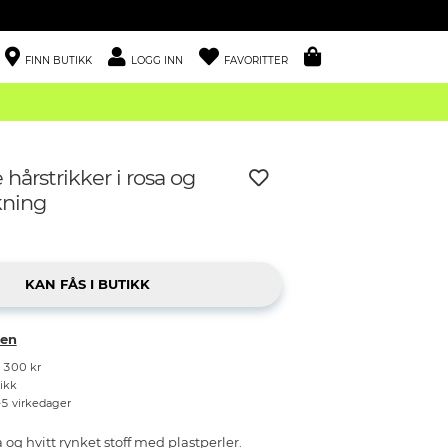
FINN BUTIKK
LOGG INN
FAVORITTER
 hårstrikker i rosa og
kning
ken
r 300 kr
tikk
–5 virkedager
a og hvitt rynket stoff med plastperler.