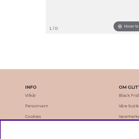
Hover t
1
/ 0
INFO
OM GLIT
Vilkår
Black Fri
Personvern
Våre buti
Cookies
Varemerk
Medlemsvilkår
Selskapets
Jobb hos Glitter
Sustainabi