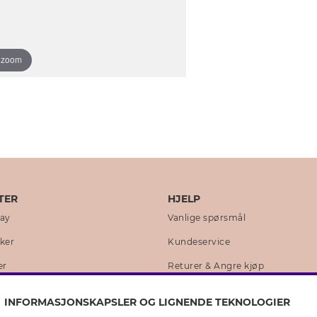
o zoom
TER
HJELP
day
Vanlige spørsmål
kker
Kundeservice
er
Returer & Angre kjøp
 historie
Skjøtselråd ekte sølv
INFORMASJONSKAPSLER OG LIGNENDE TEKNOLOGIER
lity
Skjøtselråd skinnhansker