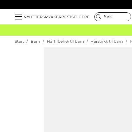
NYHETER
SMYKKER
BESTSELGERE
Start
Barn
Hårtilbehør til barn
Hårstrikk til barn
T