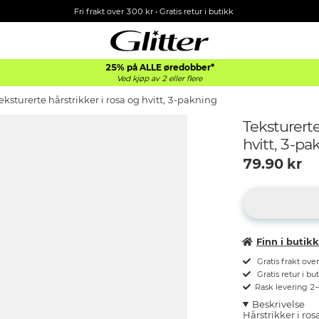
Fri frakt over 300 kr • Gratis retur i butikk
25% på ALLE øredobber*
Ved kjøp av 2 eller flere
eksturerte hårstrikker i rosa og hvitt, 3-pakning
Teksturerte
hvitt, 3-pa
79.90
kr
Finn i butik
Gratis frakt ove
Gratis retur i bu
Rask levering 2
Beskrivelse
Hårstrikker i ros