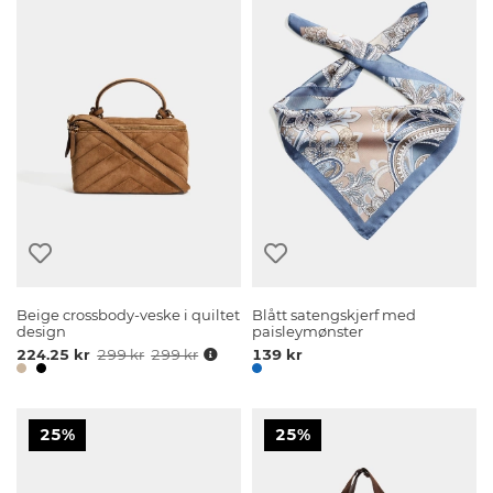
Beige crossbody-veske i quiltet
Blått satengskjerf med
design
paisleymønster
224.25 kr
299 kr
299 kr
139 kr
25%
25%