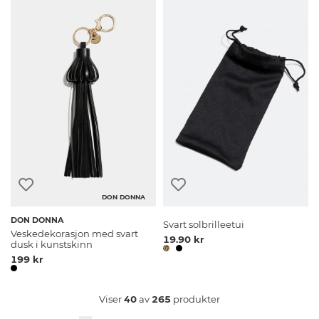
DON DONNA
DON DONNA
Svart solbrilleetui
Veskedekorasjon med svart
19.90 kr
dusk i kunstskinn
199 kr
Viser
40
av
265
produkter