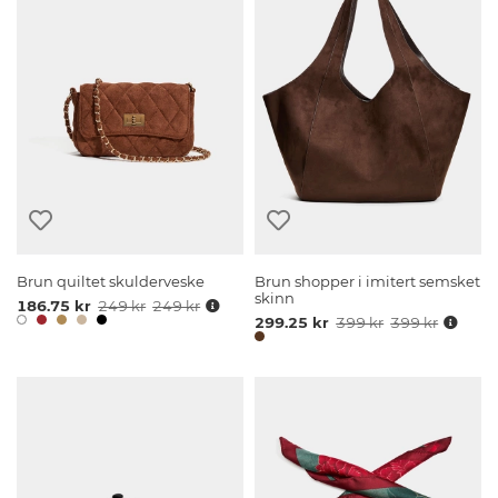
Brun quiltet skulderveske
Brun shopper i imitert semsket
skinn
186.75 kr
249 kr
249 kr
299.25 kr
399 kr
399 kr