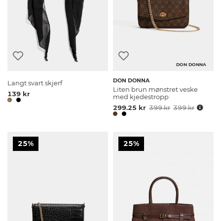
DON DONNA
DON DONNA
Langt svart skjerf
Liten brun mønstret veske
139 kr
med kjedestropp
299.25 kr
399 kr
399 kr
25%
25%