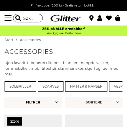
Fri frakt over 300 kr • Gratis retur i butikk
25% på ALLE øredobber*
Ved kjøp av 2 eller flere
Start
Accessories
ACCESSORIES
Kjøp favoritttilbehøret ditt her - blant en mengde vesker,
lommebøker, mobiltilbehør, skinnhansker, skjerf og luer med
mer.
SOLBRILLER
SCARVES
HATTER & KAPSER
VESKE
FILTRER
25%