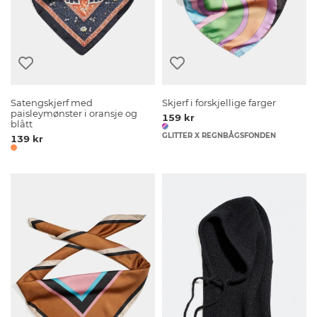
Satengskjerf med
Skjerf i forskjellige farger
paisleymønster i oransje og
159 kr
blått
GLITTER X REGNBÅGSFONDEN
139 kr