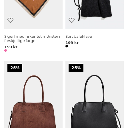
Skjerf med firkantet mønster i
Sort balaklava
forskjellige farger
199 kr
159 kr
25%
25%