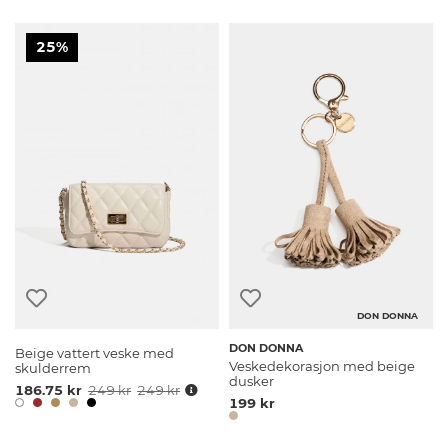
25%
DON DONNA
DON DONNA
Beige vattert veske med
Veskedekorasjon med beige
skulderrem
dusker
186.75 kr
249 kr
249 kr
199 kr