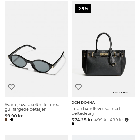
25%
DON DONNA
DON DONNA
Svarte, ovale solbriller med
Liten handleveske med
gullfargede detaljer
beltedetalj
99.90 kr
374.25 kr
499 kr
499 kr