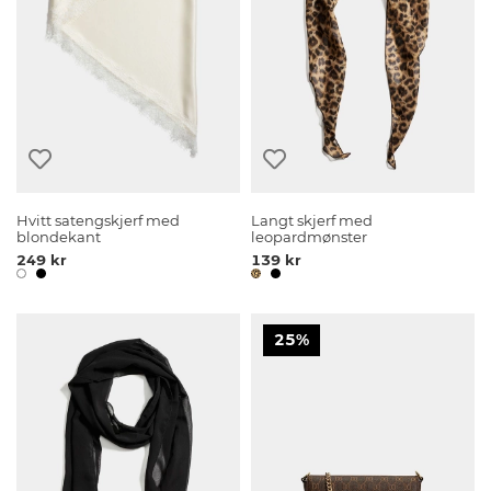
Hvitt satengskjerf med
Langt skjerf med
blondekant
leopardmønster
249 kr
139 kr
25%