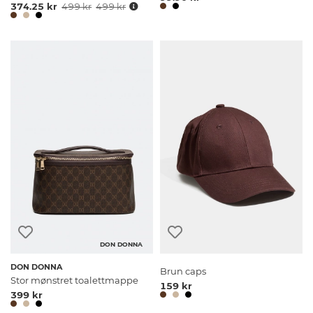
374.25 kr
499 kr
499 kr
DON DONNA
DON DONNA
Brun caps
Stor mønstret toalettmappe
159 kr
399 kr