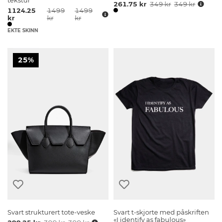
tekstur
261.75 kr
349 kr
349 kr
1124.25
1499
1499
kr
kr
kr
EKTE SKINN
25%
Svart strukturert tote-veske
Svart t-skjorte med påskriften
«I identify as fabulous»