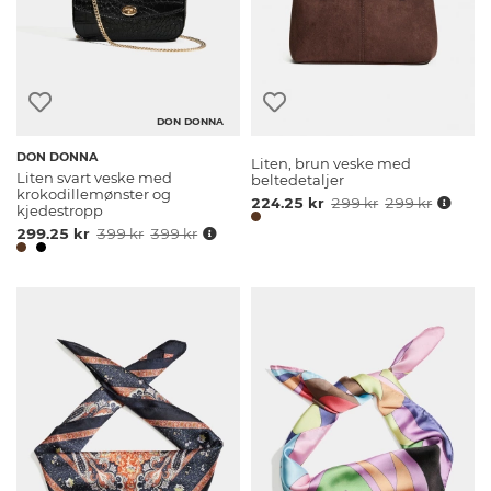
DON DONNA
DON DONNA
Liten, brun veske med
Liten svart veske med
beltedetaljer
krokodillemønster og
224.25 kr
299 kr
299 kr
kjedestropp
299.25 kr
399 kr
399 kr