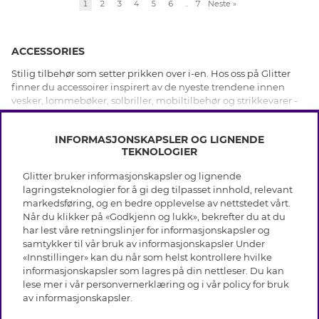
1
2
3
4
5
6
..
7
Neste
»
ACCESSORIES
Stilig tilbehør som setter prikken over i-en. Hos oss på Glitter
finner du accessoirer inspirert av de nyeste trendene innen
vesker, lommebøker, solbriller, mobiltilbehør og strikkevarer -
avhengig av sesongen. Under accessories finner du også våre
VIS MER
gaveesker og notatbøker. Kjøp accessories på nettet hos oss i
INFORMASJONSKAPSLER OG LIGNENDE
dag.
TEKNOLOGIER
Glitter bruker informasjonskapsler og lignende
INFO
lagringsteknologier for å gi deg tilpasset innhold, relevant
markedsføring, og en bedre opplevelse av nettstedet vårt.
Vilkår
Når du klikker på «Godkjenn og lukk», bekrefter du at du
OM GLITTER
Personvern
har lest våre retningslinjer for informasjonskapsler og
Cookies
samtykker til vår bruk av informasjonskapsler Under
Black Friday
Medlemsvilkår
«Innstillinger» kan du når som helst kontrollere hvilke
HJELP
Våre butikker
informasjonskapsler som lagres på din nettleser. Du kan
Jobb hos Glitter
Varemerker
lese mer i vår
personvernerklæring
og i vår policy for bruk
Vanlige spørsmål
Tilbakekalling
Selskapets historie
av
informasjonskapsler
.
Kundeservice
Gavekort saldo
Sustainability
Returer & Angre kjøp