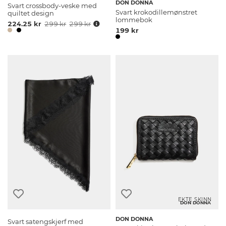
DON DONNA
Svart crossbody-veske med
Svart krokodillemønstret
quiltet design
lommebok
224.25 kr
299 kr
299 kr
199 kr
EKTE SKINN
DON DONNA
DON DONNA
Svart satengskjerf med