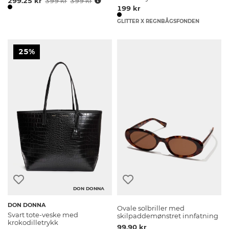
299.25 kr
399 kr
399 kr
199 kr
GLITTER X REGNBÅGSFONDEN
25%
DON DONNA
DON DONNA
Ovale solbriller med
Svart tote-veske med
skilpaddemønstret innfatning
krokodilletrykk
99.90 kr