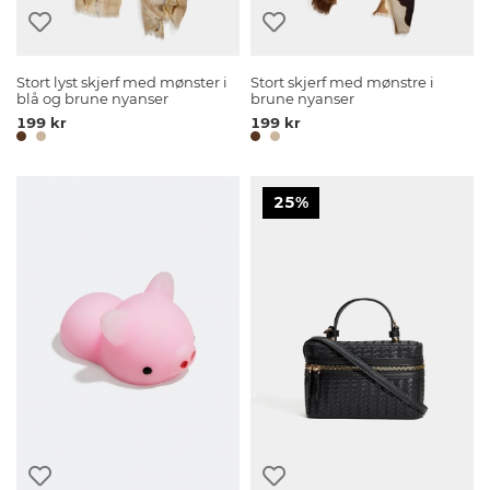
Stort lyst skjerf med mønster i
Stort skjerf med mønstre i
blå og brune nyanser
brune nyanser
199 kr
199 kr
25%