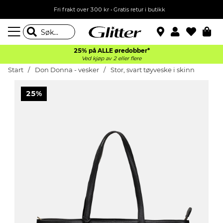
Fri frakt over 300 kr • Gratis retur i butikk
25% på ALLE øredobber*
Ved kjøp av 2 eller flere
Start
Don Donna - vesker
Stor, svart tøyveske i skinn
25%