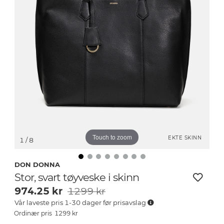
Touch to zoom
EKTE SKINN
1
/ 8
DON DONNA
Stor, svart tøyveske i skinn
974.25
kr
1299 kr
Vår laveste pris 1-30 dager før prisavslag
1299
kr