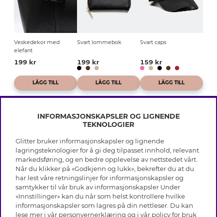
Veskedekor med
Svart lommebok
Svart caps
elefant
199 kr
199 kr
159 kr
LÄGG TILL
LÄGG TILL
LÄGG TILL
INFORMASJONSKAPSLER OG LIGNENDE
TEKNOLOGIER
Glitter bruker informasjonskapsler og lignende
INFO
lagringsteknologier for å gi deg tilpasset innhold, relevant
markedsføring, og en bedre opplevelse av nettstedet vårt.
Vilkår
Når du klikker på «Godkjenn og lukk», bekrefter du at du
OM GLITTER
Personvern
har lest våre retningslinjer for informasjonskapsler og
Cookies
samtykker til vår bruk av informasjonskapsler Under
Black Friday
Medlemsvilkår
«Innstillinger» kan du når som helst kontrollere hvilke
HJELP
Våre butikker
informasjonskapsler som lagres på din nettleser. Du kan
Jobb hos Glitter
Varemerker
lese mer i vår
personvernerklæring
og i vår policy for bruk
Vanlige spørsmål