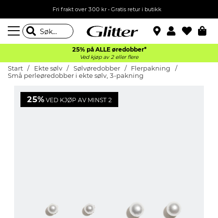
Fri frakt over 300 kr • Gratis retur i butikk
25% på ALLE øredobber*
Ved kjøp av 2 eller flere
Start
Ekte sølv
Sølvøredobber
Flerpakning
Små perleøredobber i ekte sølv, 3-pakning
25%
VED KJØP AV MINST 2