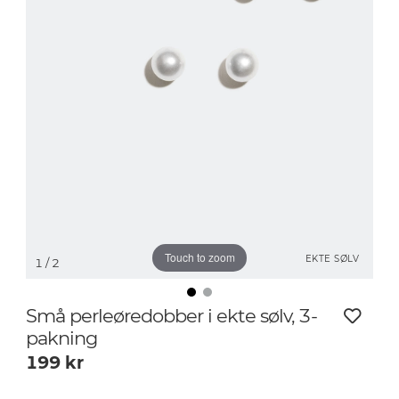
Touch to zoom
EKTE SØLV
1
/ 2
Små perleøredobber i ekte sølv, 3-
pakning
199
kr