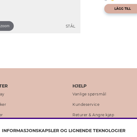
LÄGG TILL
o zoom
STÅL
TER
HJELP
day
Vanlige spørsmål
kker
Kundeservice
er
Returer & Angre kjøp
 historie
Skjøtselråd ekte sølv
INFORMASJONSKAPSLER OG LIGNENDE TEKNOLOGIER
lity
Skjøtselråd skinnhansker