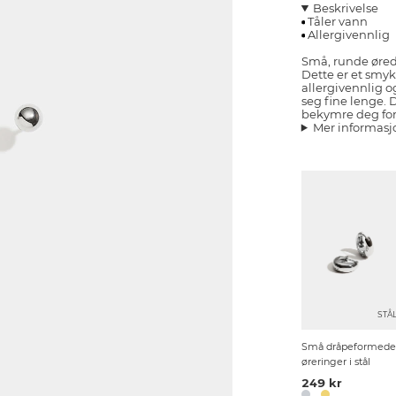
Beskrivelse
Tåler vann
Allergivennlig
Små, runde øredo
Dette er et smyk
allergivennlig og
seg fine lenge. 
bekymre deg for 
Mer informasj
STÅ
Små dråpeformede
øreringer i stål
249 kr