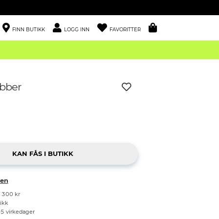
FINN BUTIKK
LOGG INN
FAVORITTER
bber
ken
r 300 kr
tikk
–5 virkedager