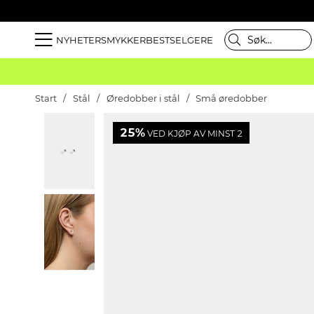
NYHETER
SMYKKER
BESTSELGERE
Start
Stål
Øredobber i stål
Små øredobber
25%
VED KJØP AV MINST 2