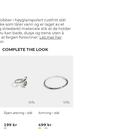
bber i høyglanspolert rustfritt stål.
ke som tåler vann og er laget av et
 slitesterkt materiale slik at de holder
Du kan bade, dusje og trene uten å
at fargen forsvinner.
Les mer her
.
on
COMPLETE THE LOOK
L
STÅL
STÅL
Åpen ørering i stål
Armring i stål
199 kr
499 kr