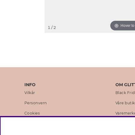
Hover t
1
/ 2
INFO
OM GLIT
Vilkår
Black Fri
Personvern
Våre buti
Cookies
Varemerk
Medlemsvilkår
Selskapets
Jobb hos Glitter
Sustainabi