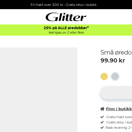
Fri frakt over 300 kr • Gratis retur i butikk
25% på ALLE øredobber*
Ved kjøp av 2 eller flere
Små øredo
99.90
kr
Finn i butik
Gratis frakt ove
Gratis retur i bu
Rask levering 2