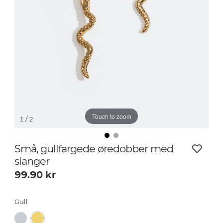
Touch to zoom
1
/ 2
Små, gullfargede øredobber med
slanger
99.90
kr
Gull