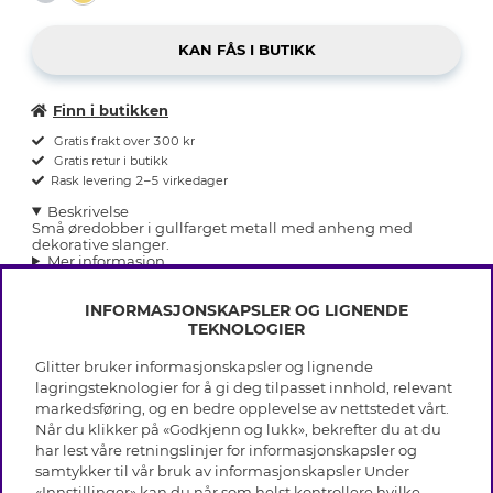
Finn i butikken
Gratis frakt over 300 kr
Gratis retur i butikk
Rask levering 2–5 virkedager
Beskrivelse
Små øredobber i gullfarget metall med anheng med
dekorative slanger.
Mer informasjon
INFORMASJONSKAPSLER OG LIGNENDE
TEKNOLOGIER
Glitter bruker informasjonskapsler og lignende
INFO
lagringsteknologier for å gi deg tilpasset innhold, relevant
markedsføring, og en bedre opplevelse av nettstedet vårt.
Vilkår
Når du klikker på «Godkjenn og lukk», bekrefter du at du
OM GLITTER
Personvern
har lest våre retningslinjer for informasjonskapsler og
Cookies
samtykker til vår bruk av informasjonskapsler Under
Black Friday
Medlemsvilkår
«Innstillinger» kan du når som helst kontrollere hvilke