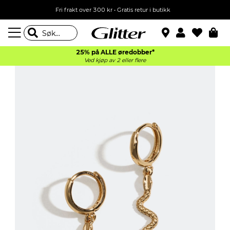
Fri frakt over 300 kr • Gratis retur i butikk
25% på ALLE øredobber*
Ved kjøp av 2 eller flere