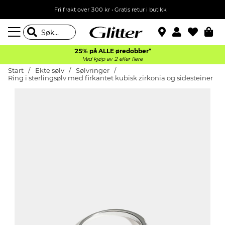
Fri frakt over 300 kr • Gratis retur i butikk
25% på ALLE øredobber*
Ved kjøp av 2 eller flere
Start
Ekte sølv
Sølvringer
Ring i sterlingsølv med firkantet kubisk zirkonia og sidesteiner