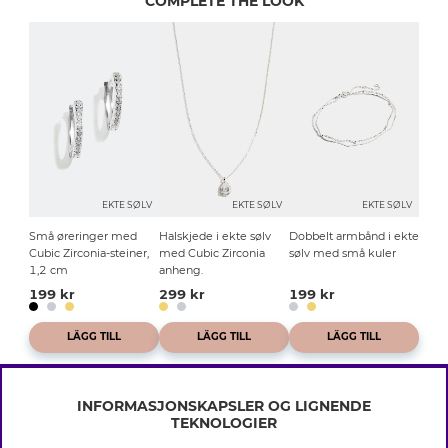
COMPLETE THE LOOK
EKTE SØLV
EKTE SØLV
EKTE SØLV
Små øreringer med
Halskjede i ekte sølv
Dobbelt armbånd i ekte
Cubic Zirconia-steiner,
med Cubic Zirconia
sølv med små kuler
1,2 cm
anheng.
199 kr
299 kr
199 kr
LÄGG TILL
LÄGG TILL
LÄGG TILL
INFORMASJONSKAPSLER OG LIGNENDE
TEKNOLOGIER