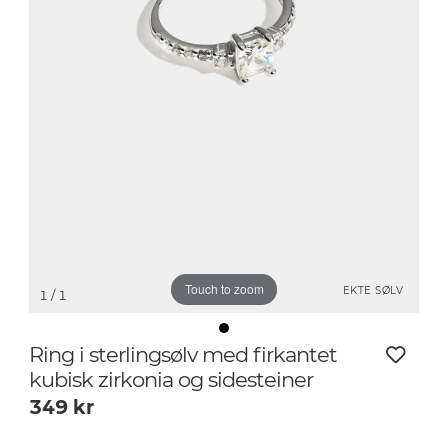
Touch to zoom
EKTE SØLV
1
/ 1
Ring i sterlingsølv med firkantet
kubisk zirkonia og sidesteiner
349
kr