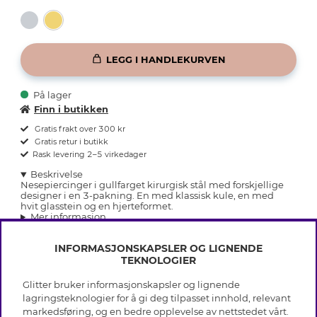
LEGG I HANDLEKURVEN
På lager
Finn i butikken
Gratis frakt over 300 kr
Gratis retur i butikk
Rask levering 2–5 virkedager
Beskrivelse
Nesepiercinger i gullfarget kirurgisk stål med forskjellige
designer i en 3-pakning. En med klassisk kule, en med
hvit glasstein og en hjerteformet.
Mer informasjon
INFORMASJONSKAPSLER OG LIGNENDE
TEKNOLOGIER
Glitter bruker informasjonskapsler og lignende
INFO
lagringsteknologier for å gi deg tilpasset innhold, relevant
markedsføring, og en bedre opplevelse av nettstedet vårt.
Vilkår