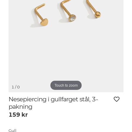
Touch to zoom
1
/ 0
Nesepiercing i gullfarget stål, 3-
pakning
159
kr
Gull