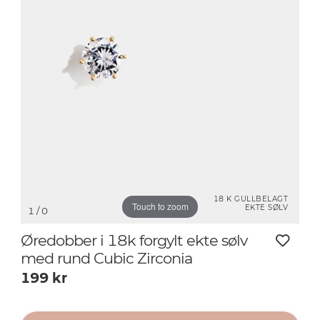
18 K GULLBELAGT
Touch to zoom
EKTE SØLV
1
/ 0
Øredobber i 18k forgylt ekte sølv
med rund Cubic Zirconia
199
kr