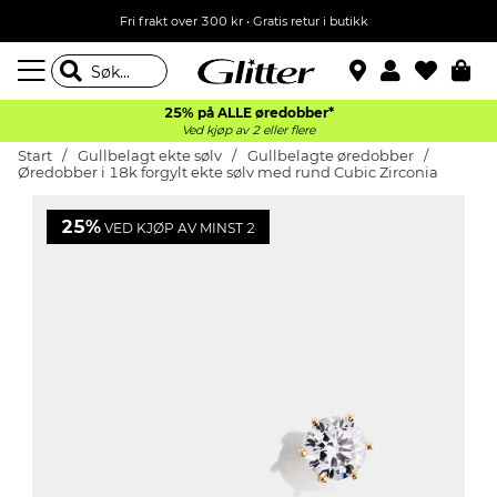
Fri frakt over 300 kr • Gratis retur i butikk
25% på ALLE øredobber*
Ved kjøp av 2 eller flere
Start
Gullbelagt ekte sølv
Gullbelagte øredobber
Øredobber i 18k forgylt ekte sølv med rund Cubic Zirconia
25%
VED KJØP AV MINST 2