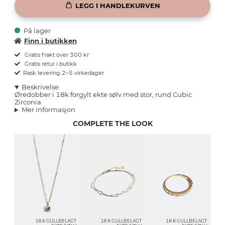
LEGG I HANDLEKURVEN
På lager
Finn i butikken
Gratis frakt over 300 kr
Gratis retur i butikk
Rask levering 2–5 virkedager
Beskrivelse
Øredobber i 18k forgylt ekte sølv med stor, rund Cubic
Zirconia
Mer informasjon
COMPLETE THE LOOK
18 K GULLBELAGT
18 K GULLBELAGT
18 K GULLBELAGT